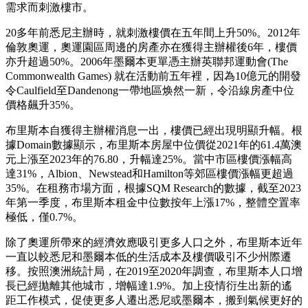
需求而刺激樓市。
20多年前悉尼主辦時，就刺激樓價在五年間上升50%。2012年
倫敦奧運，奧運園區周邊的房產亦在獲得主辦權後6年，樓價
亦升超過50%。2006年墨爾本更單憑主辦英聯邦運動會(The
Commonwealth Games) 就在活動前五年裡，因為10億元的開發
令Caulfield至Dandenong一帶地區焕然一新，令沿線房產中位
價格飆升35%。
布里斯本自獲得主辦權消息一出，樓價已經出現明顯升幅。根
據Domain數據顯示，布里斯本房屋中位價從2021年的61.4萬澳
元上漲至2023年的76.80，升幅達25%。當中市區樓價漲幅高
達31%，Albion、Newstead和Hamilton等郊區樓價漲幅更超過
35%。在租務市場方面，根據SQM Research的數據，截至2023
年第一季度，布里斯本租金中位數按年上漲17%，整體空置率
極低，僅0.7%。
除了奧運所帶來的經濟效應吸引更多人口之外，布里斯本近年
一直以較悉尼和墨爾本低的生活成本及樓價吸引不少州際遷
移。按照澳洲統計局，在2019至2020年調查，布里斯本人口增
長已經拋離其他城市，增幅達1.9%。加上疫情衍生出新的遙
距工作模式，促使更多人遷出悉尼或墨爾本，搬到氣候更好的