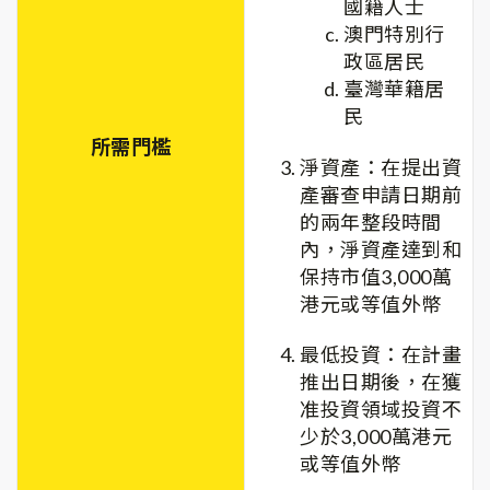
國籍人士
澳門特別行
政區居民
臺灣華籍居
民
所需門檻
淨資產：在提出資
產審查申請日期前
的兩年整段時間
內，淨資產達到和
保持市值3,000萬
港元或等值外幣
最低投資：在計畫
推出日期後，在獲
准投資領域投資不
少於3,000萬港元
或等值外幣