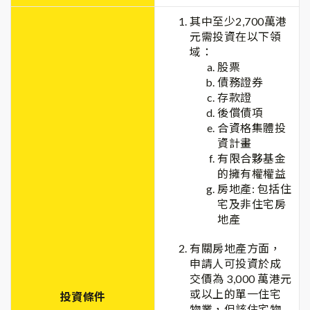
其中至少2,700萬港
元需投資在以下領
域：
股票
債務證券
存款證
後償債項
合資格集體投
資計畫
有限合夥基金
的擁有權權益
房地產: 包括住
宅及非住宅房
地產
有關房地產方面，
申請人可投資於成
交價為 3,000 萬港元
或以上的單一住宅
投資條件
物業，但該住宅物