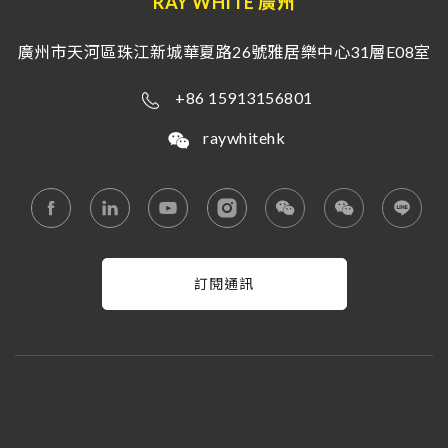
RAY WHITE 廣州
廣州市天河區珠江新城華夏路26號雅居樂中心31層E08室
+86 15913156801
raywhitehk
訂閱通訊