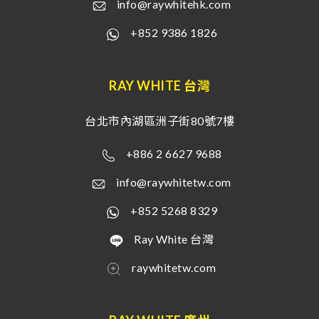
info@raywhitehk.com
+852 9386 1826
RAY WHITE 台灣
台北市內湖區洲子街80號7樓
+886 2 6627 9688
info@raywhitetw.com
+852 5268 8329
Ray White 台灣
raywhitetw.com