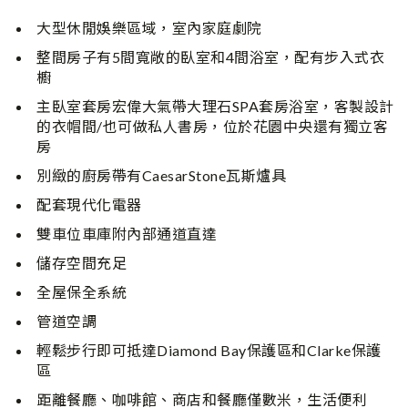
大型休閒娛樂區域，室內家庭劇院
整間房子有5間寬敞的臥室和4間浴室，配有步入式衣
櫥
主臥室套房宏偉大氣帶大理石SPA套房浴室，客製設計
的衣帽間/也可做私人書房，位於花園中央還有獨立客
房
別緻的廚房帶有CaesarStone瓦斯爐具
配套現代化電器
雙車位車庫附內部通道直達
儲存空間充足
全屋保全系統
管道空調
輕鬆步行即可抵達Diamond Bay保護區和Clarke保護
區
距離餐廳、咖啡館、商店和餐廳僅數米，生活便利