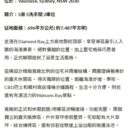
位於：Vaucluse, Sydney, NSW 2030
簡介：5房 5洗手間 2車位
佔地面積：696平方公尺( 約7,487平方呎)
坐落在Diamond Bay上方高地勢的頂部，享受東區最引人入
勝的海濱美景。 絕對優越的位置，加上整宅格局巧思善
用，正式瞬間造就了品質生活風格。
這棟設計精緻寬敞比例的住宅共兩層結構，周圍環繞著美妙
的露天休閒區。 得天獨厚的位置，距離海濱步道、學校、
CBD巴士和鄉村商店僅幾分鐘路程，生活十分方便。 附近
還有充滿活力的Watsons Bay景點。
寬敞的正式和休閒起居/用餐區流暢連接，功能完整。 兩個
獨立的露天娛樂區，戶外草坪修剪整齊，宅邸配有大片草
坪、綜合燒烤區，還有彷若從懸崖上溢出般的無邊泳池。