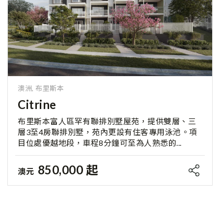
澳洲, 布里斯本
Citrine
布里斯本富人區罕有聯排別墅屋苑，提供雙層、三
層3至4房聯排別墅，苑內更設有住客專用泳池。項
目位處優越地段，車程8分鐘可至為人熟悉的...
850,000 起
澳元