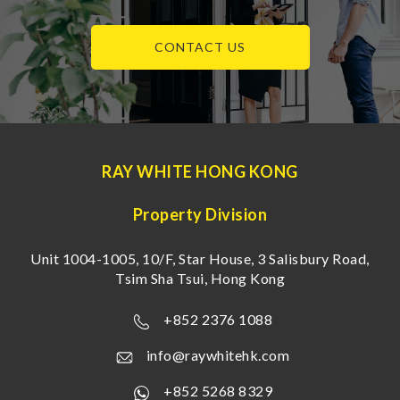
CONTACT US
RAY WHITE HONG KONG
Property Division
Unit 1004-1005, 10/F, Star House, 3 Salisbury Road,
Tsim Sha Tsui, Hong Kong
+852 2376 1088
info@raywhitehk.com
+852 5268 8329