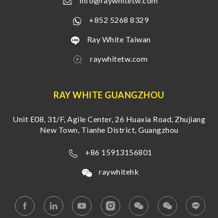
info@raywhitetw.com
+852 5268 8329
Ray White Taiwan
raywhitetw.com
RAY WHITE GUANGZHOU
Unit E08, 31/F, Agile Center, 26 Huaxia Road, Zhujiang
New Town, Tianhe District, Guangzhou
+86 15913156801
raywhitehk