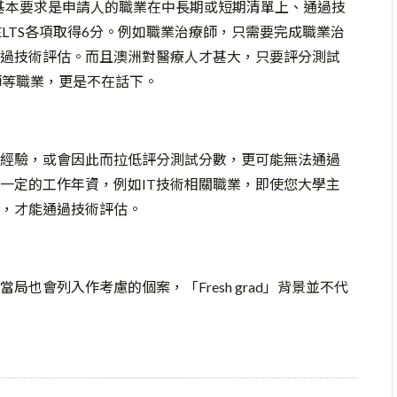
的基本要求是申請人的職業在中長期或短期清單上、通過技
ELTS各項取得6分。例如職業治療師，只需要完成職業治
過技術評估。而且澳洲對醫療人才甚大，只要評分測試
師等職業，更是不在話下。
經驗，或會因此而拉低評分測試分數，更可能無法通過
一定的工作年資，例如IT技術相關職業，即使您大學主
驗，才能通過技術評估。
也會列入作考慮的個案，「Fresh grad」背景並不代