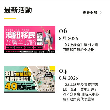
最新活動
查看全部
06
8 月 2026
【線上講座】澳洲 x 紐
西蘭移民簽證全攻略
04
8 月 2026
【線上講座及實體諮詢
日】澳洲「買地起屋」
VIP 分享會 珀斯入市必
讀！建築商代表駐場