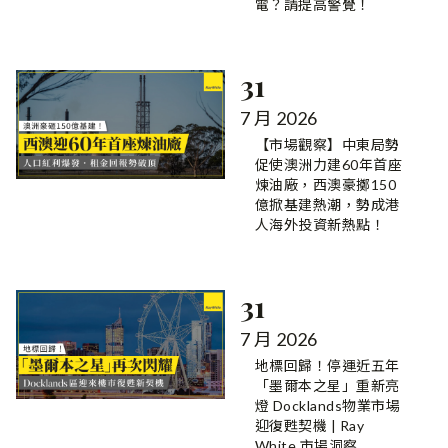
電？請提高警覺！
31
7 月 2026
【市場觀察】中東局勢
促使澳洲力建60年首座
煉油廠，西澳豪擲150
億掀基建熱潮，勢成港
人海外投資新熱點！
31
7 月 2026
地標回歸！停運近五年
「墨爾本之星」重新亮
燈 Docklands物業市場
迎復甦契機 | Ray
White 市場洞察