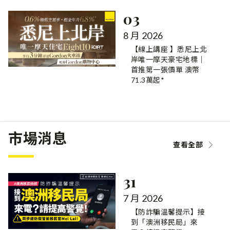
03
8 月 2026
【線上講座 】悉尼上北
岸唯一摩天豪宅地標｜
首推第一張價單 澳幣
71.3萬起*
市場消息
查看全部
31
7 月 2026
【防詐騙溫馨提示】接
到「澳洲移民局」來