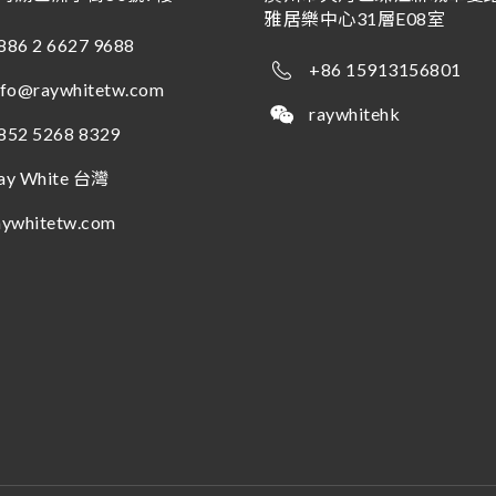
雅居樂中心31層E08室
886 2 6627 9688
+86 15913156801
nfo@raywhitetw.com
raywhitehk
852 5268 8329
ay White 台灣
aywhitetw.com