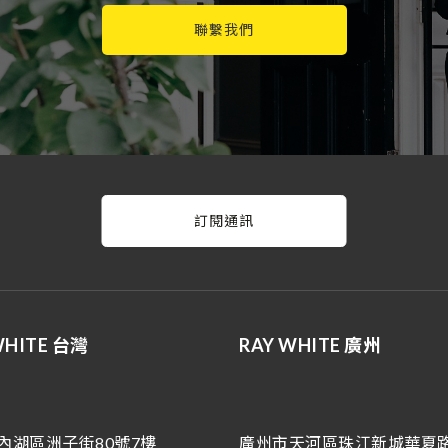
聯繫我們
訂閱通訊
WHITE 台灣
RAY WHITE 廣州
內湖區洲子街80號7樓
廣州市天河區珠江新城華夏路