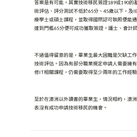
答案是有可能。其實技術移民簽證189或190
術評估、評分測試不低於65分、45歲以下，及I
療學士或碩士課程，並取得國際認可執照便能通
達到門檻65分便可成功獲取簽證。護士、會計
不過值得留意的是，畢業生最大困難是欠缺工作
技術評估。因為有部分職業規定申請人需要擁有
修IT相關課程，仍需要取得至少兩年的工作經
至於在澳洲以外讀書的畢業生，情況相約，澳洲當局
表沒有成功申請技術移民的機會。