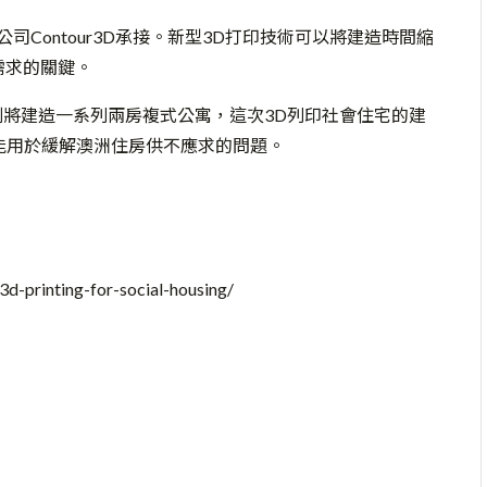
公司
Contour3D
承接。新型
3D
打印技術可以將建造時間縮
需求的關鍵。
劃將建造一系列兩房複式公寓，這次
3D
列印社會住宅的建
能用於緩解澳洲住房供不應求的問題。
3d-printing-for-social-housing/