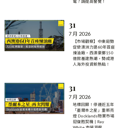
電？請提高警覺！
31
7 月 2026
【市場觀察】中東局勢
促使澳洲力建60年首座
煉油廠，西澳豪擲150
億掀基建熱潮，勢成港
人海外投資新熱點！
31
7 月 2026
地標回歸！停運近五年
「墨爾本之星」重新亮
燈 Docklands物業市場
迎復甦契機 | Ray
White 市場洞察