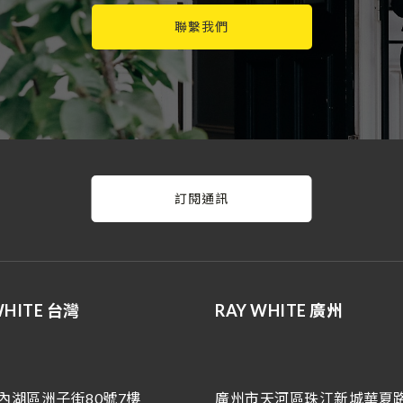
聯繫我們
訂閱通訊
WHITE 台灣
RAY WHITE 廣州
內湖區洲子街80號7樓
廣州市天河區珠江新城華夏路