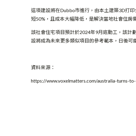
這項建設將在Dubbo
市進行，由本土建築
3D
打印
短
50%
，且成本大幅降低，是解決當地社會住房
該社會住宅項目預計於2024
年
9
月底動工，該計
設將成為未來更多類似項目的參考範本，日後可
資料來源：
https://www.voxelmatters.com/australia-turns-to-