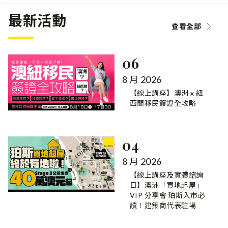
最新活動
查看全部
06
8 月 2026
【線上講座】澳洲 x 紐
西蘭移民簽證全攻略
04
8 月 2026
【線上講座及實體諮詢
日】澳洲「買地起屋」
VIP 分享會 珀斯入市必
讀！建築商代表駐場