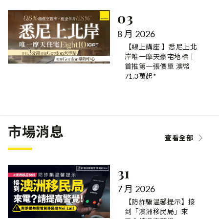
03
8 月 2026
【線上講座 】悉尼上北
岸唯一摩天豪宅地標｜
首推第一張價單 澳幣
71.3萬起*
市場消息
查看全部
31
7 月 2026
【防詐騙溫馨提示】接
到「澳洲移民局」來