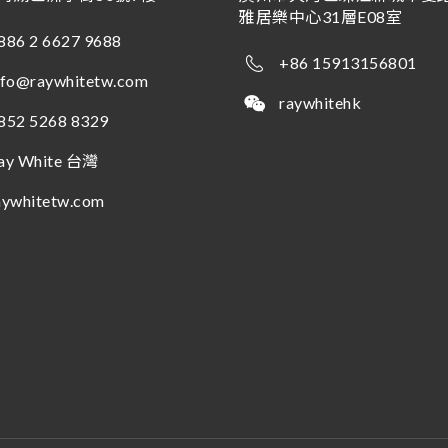
雅居樂中心31層E08室
886 2 6627 9688
+86 15913156801
nfo@raywhitetw.com
raywhitehk
852 5268 8329
ay White 台灣
aywhitetw.com