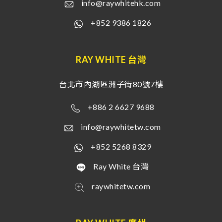
info@raywhitehk.com
+852 9386 1826
RAY WHITE 台灣
台北市內湖區洲子街80號7樓
+886 2 6627 9688
info@raywhitetw.com
+852 5268 8329
Ray White 台灣
raywhitetw.com