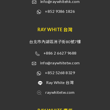
info@raywhitehk.com
+852 9386 1826
RAY WHITE 台灣
台北市內湖區洲子街80號7樓
+886 2 6627 9688
info@raywhitetw.com
+852 5268 8329
Ray White 台灣
raywhitetw.com