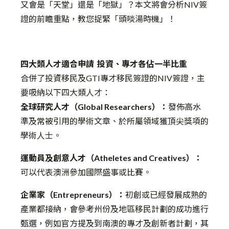
又會是「天堂」還是「地獄」？本文將會分析NIV簽
證的前瞻重點，教您捉緊「頭啖湯時機」！
四大類人才適合申請 投資、專才各佔一半比重
合併了投資移民及GTI專才移民簽證的NIV簽證，主
要吸納以下四大類人才：
全球研究人才（Global Researchers）：
發佈高水
準及常被引用的學術文章、於所屬領域獲頂尖獎項的
學術人士。
運動員及創意人才（Atheletes and Creatives）：
可以代表澳洲參加國際盛事或比賽。
企業家（Entrepreneurs）：
初創或已經發展成熟的
產業都接納，會參考州份及地區移民計劃的成功進行
甄選，例如官方提及到南澳的專才及創新者計劃，其