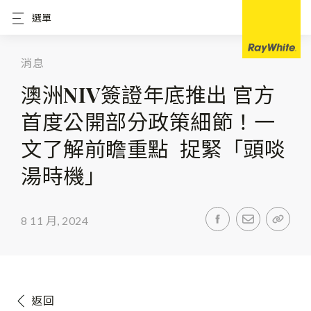
選單
消息
澳洲NIV簽證年底推出 官方
首度公開部分政策細節！一
文了解前瞻重點 捉緊「頭啖
湯時機」
8 11 月, 2024
返回