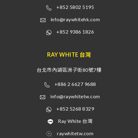
+852 5802 5195
info@raywhitehk.com
+852 9386 1826
RAY WHITE 台灣
台北市內湖區洲子街80號7樓
+886 2 6627 9688
info@raywhitetw.com
+852 5268 8329
Ray White 台灣
raywhitetw.com