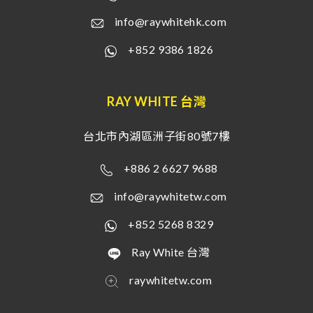
info@raywhitehk.com
+852 9386 1826
RAY WHITE 台灣
台北市內湖區洲子街80號7樓
+886 2 6627 9688
info@raywhitetw.com
+852 5268 8329
Ray White 台灣
raywhitetw.com