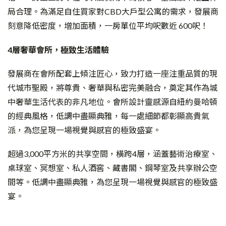
局合理。為滿足自住買家對CBD大戶型公寓的需求，發展商
刻意降低密度，增加面積，一房單位平均呎數近 600呎！
4
層奢華會所，極致生活體驗
發展商在會所配套上傾注匠心，致力打造一座注重品質的現
代城市聖殿，將尊貴、奢華與私密完美融合，奠定其作為城
中奢華生活代表的非凡地位。會所設計靈感源自紐約曼哈頓
的經典風格，低調中盡顯典雅，每一處細節都彰顯高貴氣
派，為您呈現一場視覺與感官的極致盛宴。
超過3,000平方米的共享空間，橫跨4層，涵蓋藝術治療室、
桌球室、冥想室、私人酒窖、藏書閣、鋼琴室及共享辦公空
間等。低調中盡顯典雅，為您呈現一場視覺與感官的極致盛
宴。