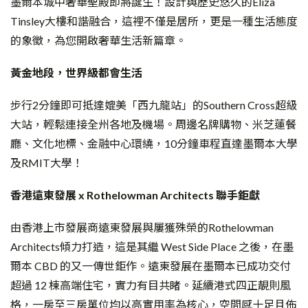
墨爾本城中奢華聖殿即將誕生！設計與歷史悠久的Eliza
Tinsley大樓和諧融合，這裡不僅是居所，更是一種生活態度
的象徵，為您開啟奢華生活新篇章。
黃金地段，世界級都會生活
步行2分鐘即可抵達媲美「西九龍站」的Southern Cross超級
大站，輕鬆連接全州各地及機場。周邊名牌購物、米芝蓮餐
廳、文化地標、金融中心環繞，10分鐘車程直達墨爾本大學
及RMIT大學！
香港遠東發展 x Rothelowman Architects
聯手鉅獻
由香港上市發展商遠東發展與屢獲殊榮的Rothelowman
Architects傾力打造，這是其繼 West Side Place 之後，在墨
爾本 CBD 的又一傳世鉅作。遠東發展在墨爾本已成功交付
超過 12 棟高端住宅，實力有目共睹。延續港式四正靚則風
格，一房至三房單位均以高實用率為核心，空間感十足且佈