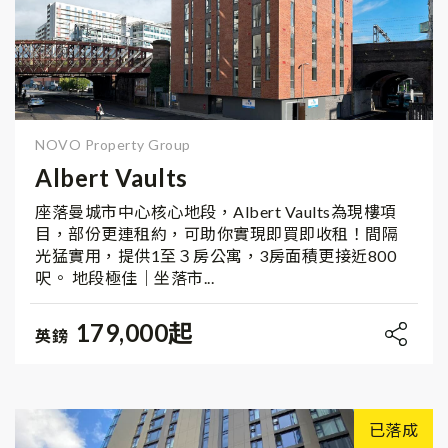
NOVO Property Group
Albert Vaults
座落曼城市中心核心地段，Albert Vaults為現樓項
目，部份更連租約，可助你實現即買即收租！間隔
光猛實用，提供1至３房公寓，3房面積更接近800
呎。 地段極佳｜坐落市...
179,000起
英鎊
已落成