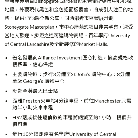
全新屋苑項目Bishopgate Gardens位處普雷斯頓市中心心臟
地段，外觀現代黑色和金色鋁面板覆蓋，將成引人注目的地
標，提供1至3房全新公寓，同時鄰近市區發展計劃
Stoneygate Masterplan，市中心屋苑式項目非常罕有，深受
當地人歡迎。步距之遙可達購物商場、百年學府University
of Central Lancashire及全新裝修的Market Halls.
著名發展商Alliance Investment匠心打造，擁高規格收
樓標準，信心保證
主要購物區：步行3分鐘至St John’s 購物中心；8分鐘
至St George’s 購物中心
毗鄰全英最大巴士站
距離Preston火車站4分鐘車程，前往Manchester只需
約半小時火車車程
HS2落成後往返倫敦的車程將縮減至約1小時，樓價升
值可期
步行10分鐘即達著名學府University of Central