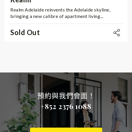
Realm Adelaide reinvents the Adelaide skyline,
bringing a new calibre of apartment living...
Sold Out
預約與我們會面！
+852 2376 1088