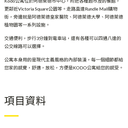
Kodo公寓位於阿德萊德市中心，附近各種超市及的餐館，
更鄰近Victoria Square公園等。走路直達Rundle Mall購物
街，旁邊就是阿德萊德皇家醫院、阿德萊德大學、阿德萊德
植物園等一系列設施。
交通便利，步行3分鐘到電車站，還有各種可以四通八達的
公交線路可以選擇。
公寓本身用的是現代主義風格的內部裝潢，每一個細節都給
您家的感覺，舒適，放松，方便是KODO公寓給您的感受。
項目資料