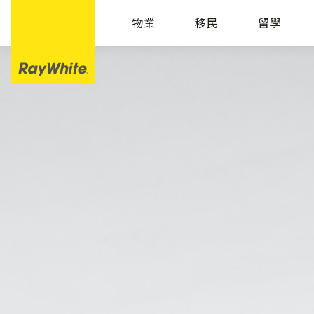
物業
移民
留學