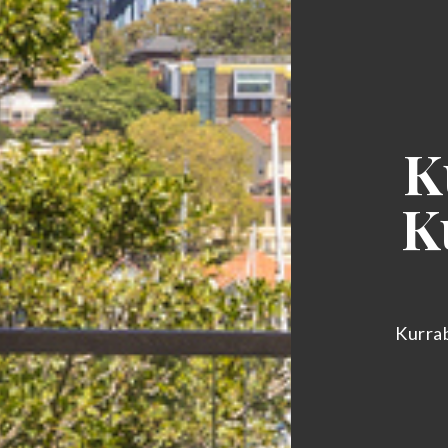
K
K
Kurra