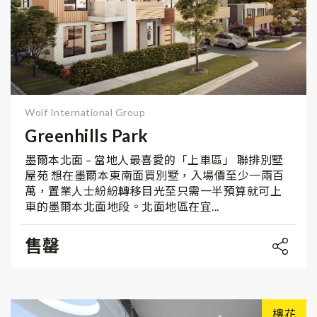
Wolf International Group
Greenhills Park
墨爾本北面 – 當地人最喜愛的「上車區」 聯排別墅
屋苑 想在墨爾本東南面買別墅，入場價至少一兩百
萬，置業人士紛紛轉移目光至只需一半預算就可上
車的墨爾本北面地段。北面地區在宜...
售罄
樓花