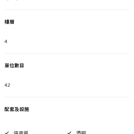
樓層
4
單位數目
42
配套及設施
停車場
酒吧