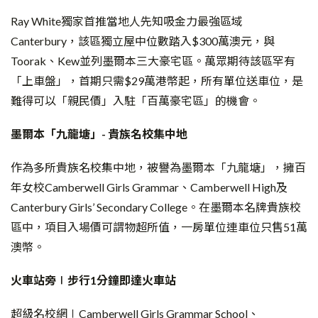
Ray White獨家首推當地人先知吸金力最強區域
Canterbury，該區獨立屋中位數踏入$300萬澳元，與
Toorak、Kew並列墨爾本三大豪宅區。萬眾期待該區罕有
「上車盤」，首期只需$29萬港幣起，所有單位送車位，是
難得可以「親民價」入駐「百萬豪宅區」的機會。
墨爾本「九龍塘」- 貴族名校集中地
作為多所貴族名校集中地，被譽為墨爾本「九龍塘」，擁百
年女校Camberwell Girls Grammar、Camberwell High及
Canterbury Girls’ Secondary College。在墨爾本名牌貴族校
區中，項目入場價可謂物超所值，一房單位連車位只售51萬
澳幣。
火車站旁∣步行1分鐘即達火車站
超級名校網∣Camberwell Girls Grammar School、