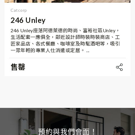
Catcorp
246 Unley
246 Unley座落阿德萊德的時尚、富裕社區Unley，
生活配套一應俱全，鄰近設計師時裝時裝商店、工
匠家品店、各式餐廳、咖啡室及時髦酒吧等，吸引
一眾年輕的專業人仕消遣或定居。 ...
售罄
預約與我們會面！