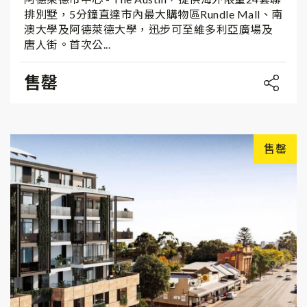
排別墅，5分鐘直達市內最大購物區Rundle Mall、南
澳大學及阿德萊德大學，迅步可至維多利亞廣場及
唐人街。首次公...
售罄
售罄