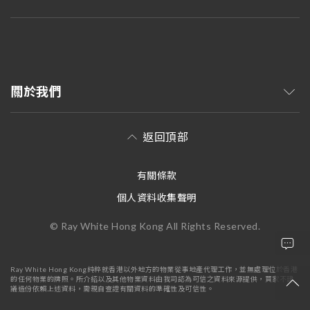
關於我們
返回頂部
有關條款
個人資料收集聲明
© Ray White Hong Kong All Rights Reserved.
Ray White Hong Kong純粹就香港以外地方的物業從事地產代理工作，並無處理位於香港
的任何物業的牌照。所介紹以及其他物業資料由我司認為可信之資料來源提供，買家不建
議過份依賴上述資料，需親自查證有關資料的準確性及可信性。
+852