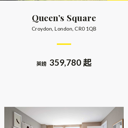
Queen’s Square
Croydon, London, CR0 1QB
359,780 起
英鎊