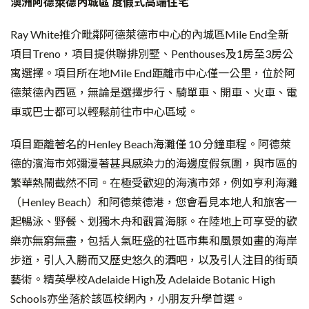
澳洲阿德萊德內城區 度假式高端住宅
Ray White推介毗鄰阿德萊德市中心的內城區Mile End全新
項目Treno，項目提供聯排別墅、Penthouses及1房至3房公
寓選擇。項目所在地Mile End距離市中心僅一公里，位於阿
德萊德內西區，無論是選擇步行、騎單車、開車、火車、電
車或巴士都可以輕鬆前往市中心區域。
項目距離著名的Henley Beach海灘僅 10 分鐘車程。阿德萊
德的濱海市郊彌漫著甚具感染力的海邊度假氛圍，與市區的
繁華熱鬧截然不同。在極受歡迎的海濱市郊，例如亨利海灘
（Henley Beach）和阿德萊德港，您會看見本地人和旅客一
起暢泳、野餐、划獨木舟和觀賞海豚。在陸地上可享受的歡
樂亦無窮無盡，包括人氣旺盛的社區市集和風景如畫的海岸
步道，引人入勝而又歷史悠久的酒吧，以及引人注目的街頭
藝術。精英學校Adelaide High及 Adelaide Botanic High
Schools亦坐落於該區校網內，小朋友升學首選。