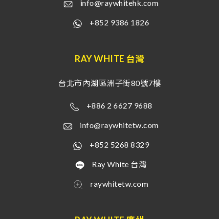
info@raywhitehk.com
+852 9386 1826
RAY WHITE 台灣
台北市內湖區洲子街80號7樓
+886 2 6627 9688
info@raywhitetw.com
+852 5268 8329
Ray White 台灣
raywhitetw.com