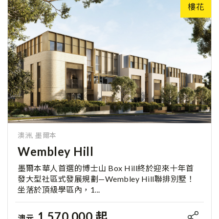
樓花
澳洲, 墨爾本
Wembley Hill
墨爾本華人首選的博士山 Box Hill終於迎來十年首
發大型社區式發展規劃—Wembley Hill聯排別墅！
坐落於頂級學區內，1...
1,570,000 起
澳元