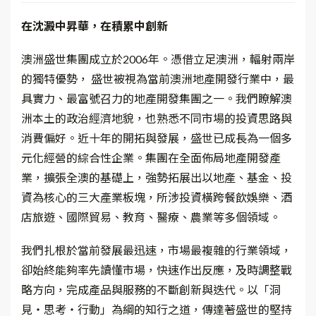
在沈澱中昇華，在積累中創新
澳洲盛世集團成立於2006年。憑借立足澳洲，輻射兩岸
的獨特優勢， 盛世被視為當前澳洲地產開發行業中，最
具實力、最富號召力的地產開發集團之一。我們瞭解澳
洲本土的政治經濟地貌，也熟悉不同市場的投資思路與
消費偏好。近十年的開拓與發展，盛世已成長為一個多
元化經營的綜合性企業。集團在全面佈局地產開發產
業，擴張全澳的基礎上，強勢拓展出以地產、基金、投
資為核心的三大產業板塊，所涉投資橫跨餐飲娛樂、酒
店旅遊、國際貿易、教育、醫療、農業等多個領域。
我們扎根於當前發展最迅速，市場最複雜的行業領域，
卻始終能夠率先讀懂市場，快速作出反應，及時調整戰
略方向，完成產品與服務的不斷創新與迭代。以「洞
見‧思考‧行動」為綱的知行之道，傳達著盛世的堅持