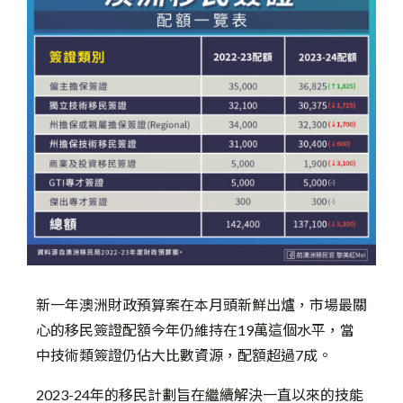
新一年澳洲財政預算案在本月頭新鮮出爐，市場最關
心的移民簽證配額今年仍維持在
19
萬這個水平，當
中技術類簽證仍佔大比數資源，配額超過
7
成。
2023-24
年的移民計劃旨在繼續解決一直以來的技能