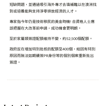
短缺問題，並通過吸引海外專才去填補難以在澳洲找
到或培養能夠支持淨零排放經濟的人才。
專家指今年仍是技術移民的黃金時機
!
合資格人士應
該把握在大改革前申請，成功機會更明朗。
至於家屬類簽證配額維持不變，約
52,500
個配額。
政府反在增加特別批核的配額至
400
個，給因有特別
原因而無法如期續簽
PR
身份等的個別個案重新批出
簽證。