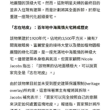
地廣闊的頂級大宅。然而，這對明星夫婦的最終目的
並非入住現有建築，而是計劃將其全面拆卸，於原址
重建一座現代化超級豪宅。
「志在地皮」：百年地中海風情大宅將成歷史
該物業建於1920年代，佔地約3,500平方米，擁有7
間寬敞睡房、富麗堂皇的接待大堂以及猶如植物園般
廣闊的綠化花園，是一座充滿地中海風情的神級大
宅。儘管建築本身極具氣派，但買家顧問 Nicole
Jacobs 指出：「該物業的佔地面積極大，可以說買
家完全是『志在地皮』。」
由於該物業目前並未受到歷史建築保護限制(heritage
overlay)所約束，這意味著業主有權將其拆除。
Jacobs 補充表示：「買家可以完全按照自己的意願
來決定如何處置這塊地皮。」報道指，買家預計將斥