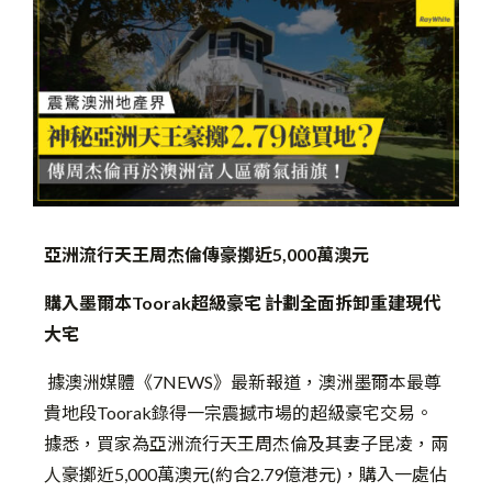
亞洲流行天王周杰倫傳豪擲近5,000萬澳元
購入墨爾本Toorak超級豪宅 計劃全面拆卸重建現代
大宅
據澳洲媒體《7NEWS》最新報道，澳洲墨爾本最尊
貴地段Toorak錄得一宗震撼市場的超級豪宅交易。
據悉，買家為亞洲流行天王周杰倫及其妻子昆凌，兩
人豪擲近5,000萬澳元(約合2.79億港元)，購入一處佔