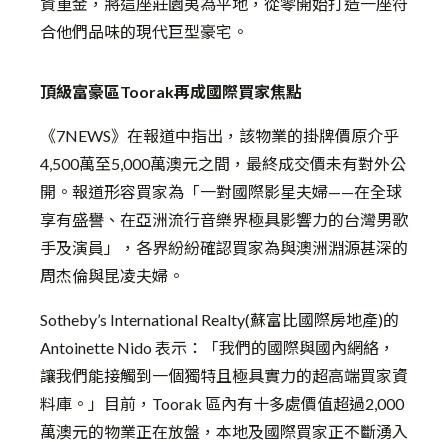
資重金，將這座莊園夷為平地，從零開始打造一座符
合他們品味的現代巨型豪宅。
頂級富豪區Toorak再成國際買家焦點
《7NEWS》在報道中指出，該物業的掛牌價原介乎
4,500萬至5,000萬澳元之間，最終成交價未有對外公
開。報道形容買家為「一對國際影星夫婦——在全球
享有盛譽、在亞洲流行音樂界極具影響力的台灣男歌
手及演員」，各界紛紛確認買家為與澳洲淵源甚深的
周杰倫與昆凌夫婦。
Sotheby’s International Realty(蘇富比國際房地產)的
Antoinette Nido 表示：「我們的國際與國內網絡，
讓我們能接觸到一個獨特且極具實力的超高端買家資
料庫。」目前，Toorak 區內有十多處價值超過2,000
萬澳元的物業正在放盤，本地及國際買家正不斷湧入