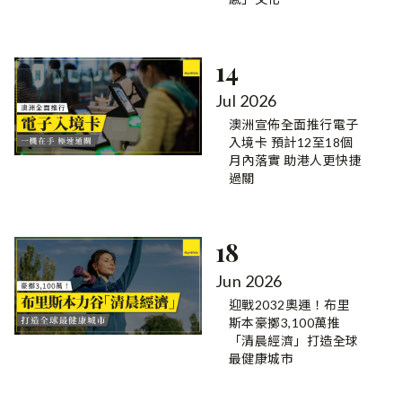
14
Jul 2026
澳洲宣佈全面推行電子
入境卡 預計12至18個
月內落實 助港人更快捷
過關
18
Jun 2026
迎戰2032奧運！布里
斯本豪擲3,100萬推
「清晨經濟」打造全球
最健康城市