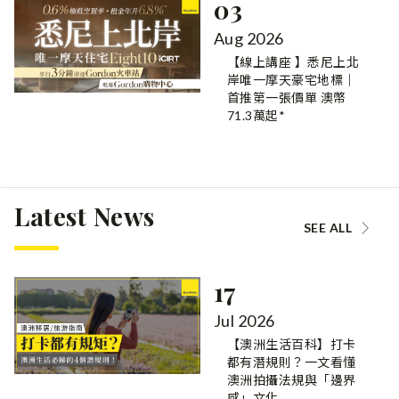
03
Aug 2026
【線上講座 】悉尼上北
岸唯一摩天豪宅地標｜
首推第一張價單 澳幣
71.3萬起*
Latest News
SEE ALL
17
Jul 2026
【澳洲生活百科】打卡
都有潛規則？一文看懂
澳洲拍攝法規與「邊界
感」文化