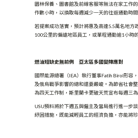
園林保養、圖書館及前線客服等無法在家工作的
作數小時，以換取每週減少一天的往返通勤時間
若提案成功落實，預計將惠及高達5.5萬名地方
100公里的偏遠地區員工，或單程通勤逾1小時
燃油短缺史無前例 亞太區多國變陣應對
國際能源總署（IEA）執行董事Fatih Bir
及俄烏戰爭影響的總和還要嚴峻。為節省社會整
為四天工作制，斯里蘭卡更破天荒宣布每週三為
USU預料將於下週五與僱主及當局進行進一步
紓困措施，既能減輕員工的經濟負擔，亦能將珍