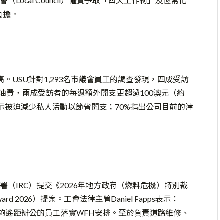
ocal Council）僱員爭取「四天工作制」及恆常化
負擔。
。USU針對1,293名市議會員工的調查發現，四成受訪
的油費，兩成受訪者的每週額外開支更超過100澳元（約
表示被迫減少私人活動以節省開支；70%指出公司目前的津
署（IRC）提交《2026年地方政府（燃料危機）特別裁
inter Award 2026）提案。工會法律主管Daniel Papps表示：
能夠遙距辦公的員工落實WFH安排。至於負責道路維修、