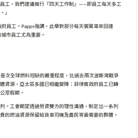
員工，我們建議推行『四天工作制』——即員工每天多工
。」
政府員工。Papps強調，此舉對部分每天需駕車來回達
的城市員工尤為重要。
ol形容，是次全球燃料短缺的嚴重程度，比過去兩次波斯灣戰爭
體資源，亞太區多國已相繼變陣：菲律賓政府員工已轉
公眾假期。
談判。工會期望透過勞資雙方的理性溝通，制定出一系列
貴的燃油資源保留給貨車司機及農民等最需要的群體。