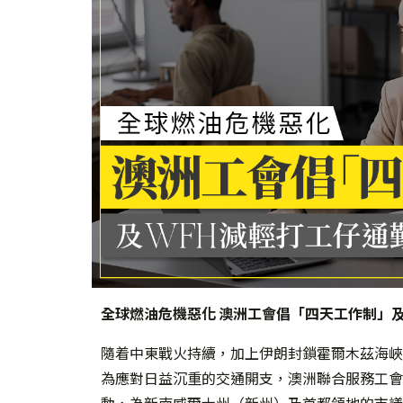
全球燃油危機惡化 澳洲工會倡「四天工作制」及
隨着中東戰火持續，加上伊朗封鎖霍爾木茲海峽
為應對日益沉重的交通開支，澳洲聯合服務工會（The U