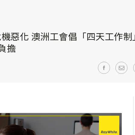
機惡化 澳洲工會倡「四天工作制
負擔