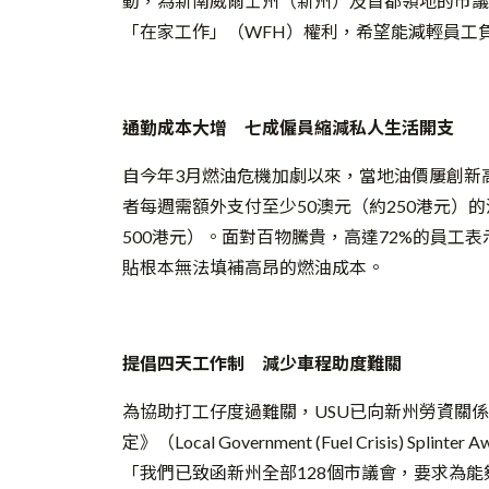
動，為新南威爾士州（新州）及首都領地的市議會（L
「在家工作」（WFH）權利，希望能減輕員工
通勤成本大增 七成僱員縮減私人生活開支
自今年3月燃油危機加劇以來，當地油價屢創新高
者每週需額外支付至少50澳元（約250港元）
500港元）。面對百物騰貴，高達72%的員工
貼根本無法填補高昂的燃油成本。
提倡四天工作制 減少車程助度難關
為協助打工仔度過難關，USU已向新州勞資關係
定》（Local Government (Fuel Crisis) Spl
「我們已致函新州全部128個市議會，要求為