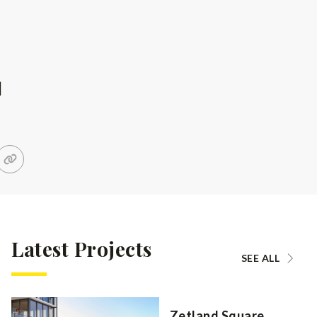
」
Latest Projects
SEE ALL
Zetland Square