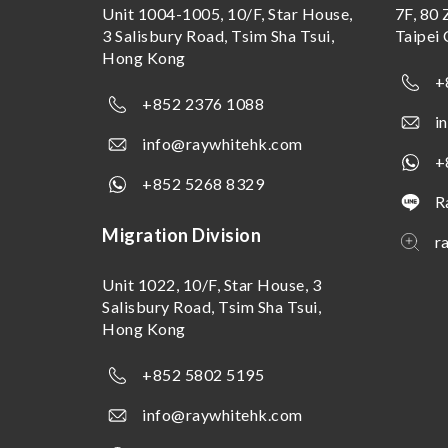
Unit 1004-1005, 10/F, Star House,
7F, 80 
3 Salisbury Road, Tsim Sha Tsui,
Taipei 
Hong Kong
+
+852 2376 1088
i
info@raywhitehk.com
+
+852 5268 8329
R
Migration Division
r
Unit 1022, 10/F, Star House, 3
Salisbury Road, Tsim Sha Tsui,
Hong Kong
+852 5802 5195
info@raywhitehk.com