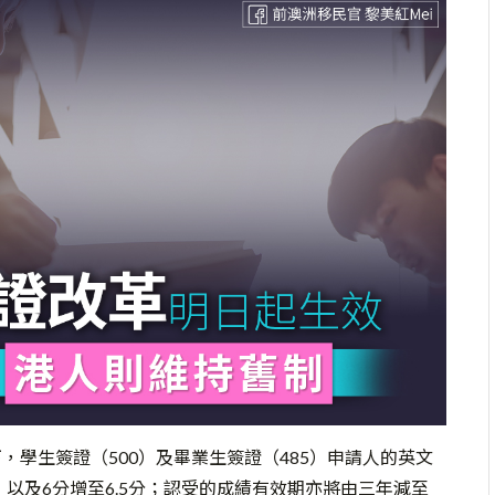
，學生簽證（500）及畢業生簽證（485）申請人的英文
分，以及6分增至6.5分；認受的成績有效期亦將由三年減至