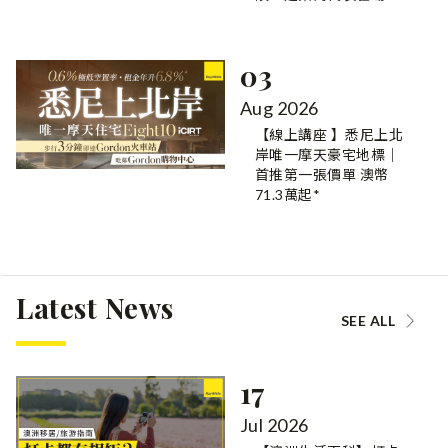
03
Aug 2026
【線上講座 】悉尼上北
岸唯一摩天豪宅地標｜
首推第一張價單 澳幣
71.3萬起*
Latest News
SEE ALL
17
Jul 2026