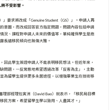
人將不受影響。
（GTE）」要求將改成「Genuine Student（GS）」。申請人再
的意圖，而改成回答官方指定問題，問題內容包括申請
情況、課程對申請人未來的價值等，單純確保學生是抱
露長遠移民傾向也無傷大雅。
，因此學生簽證申請人不能表明移民想法。但近年來，
缺問題，一反常態地希望透過改革「反客為主」，主動
並為留學生提供更多永居途徑，以增強畢業生在技術移
申請審理部經理包寅洲（David Bao）就表示，「移民局目標
移民方案，希望留學生學以致用、人盡其才。」