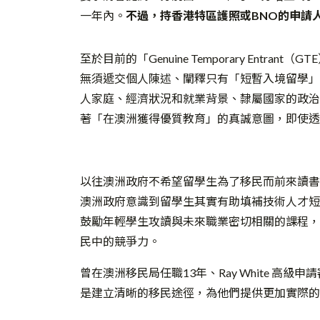
一年內。
不過，持香港特區護照或BNO的申請
至於目前的「Genuine Temporary Entrant
無須遞交個人陳述、闡釋只有「短暫入境留學」
人家庭、經濟狀況和就業背景、隸屬國家的政治
著「在澳洲獲得優質教育」的真誠意圖，即使透
以往澳洲政府不希望留學生為了移民而前來讀書
澳洲政府意識到留學生其實有助填補技術人才短
鼓勵年輕學生攻讀與未來職業密切相關的課程，
民中的競爭力。
曾在澳洲移民局任職13年、Ray White 高級
是建立清晰的移民途徑，為他們提供更加實際的