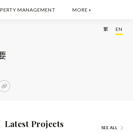
PERTY MANAGEMENT
MORE +
繁
EN
要
Latest Projects
SEE ALL