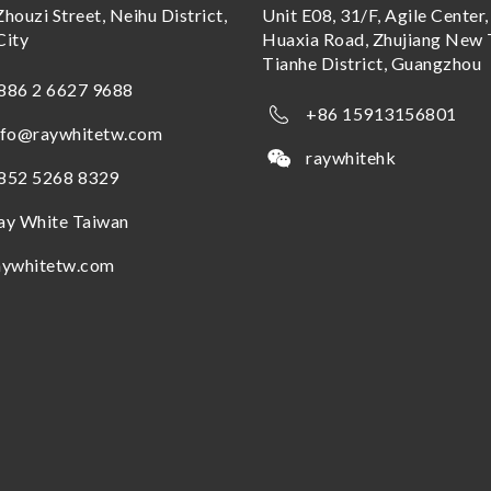
Zhouzi Street, Neihu District,
Unit E08, 31/F, Agile Center,
City
Huaxia Road, Zhujiang New 
Tianhe District, Guangzhou
886 2 6627 9688
+86 15913156801
nfo@raywhitetw.com
raywhitehk
852 5268 8329
ay White Taiwan
aywhitetw.com