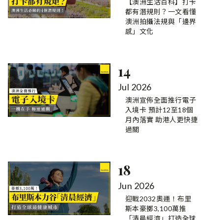
【澳洲生活百科】打卡
都有潛規則？一文看懂
澳洲拍攝法規與「邊界
感」文化
14
Jul 2026
澳洲宣佈全面推行電子
入境卡 預計12至18個
月內落實 助港人更快捷
過關
18
Jun 2026
迎戰2032奧運！布里
斯本豪擲3,100萬推
「清晨經濟」打造全球