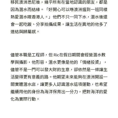
移民澳洲
悉尼
後，
幾乎所有在當地認識的朋友，都是
因為潛水而結緣。「好開心可以喺澳洲搵到一班同樣
熱愛潛水嘅香港人。」他們不只一同下水，潛水後還
會一起吃飯、分享拍攝成果，讓生活在異地的他多了
連結與歸屬感。
儘管本職是工程師，但 Ric在假日期間會經營潛水教
學與攝影，他形容，潛水更像是他的「情緒投資」，
儘管不是一門可以發大財的生意，卻依然是一條讓生
活變得更有意義的路。他期望未來能夠在澳洲開設一
間實體潛水店，讓更多人認識潛水這項運動，也希望
繼續用他的身份為海洋保育出一分力，把對海洋的愛
化為實際行動。