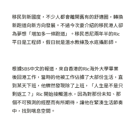
移民到新國度，不少人都會離開舊有的舒適圈，轉換
新跑道向新方向發展。不過今次要介紹的移民港人卻
為夢想「增加多一條跑道」。移民悉尼兩年半的Ric
平日是工程師，假日就是潛水教練及水底攝影師。
根據SBS中文的報道，來自香港的Ric海外大學畢業
後回港工作，當時的他被工作佔據了大部份生活，直
到某天下班，他驟然發現除了上班，「人生是不是只
剩返工？」Ric 開始接觸潛水，因為對
那份未知、那
個不可預測的經歷而有所期待，
讓他在緊湊生活節奏
中，找到喘息空間
。