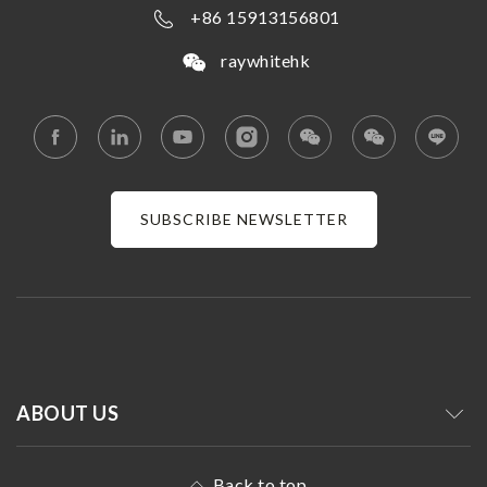
+86 15913156801
raywhitehk
SUBSCRIBE NEWSLETTER
ABOUT US
Back to top