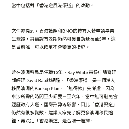
當中包括對「香港避風港渠道」的改動。
文件亦提到，香港護照和BNO的持有人若申請畢業
生簽證，其簽證有效期仍然可獲自動延長至5年，這
是目前唯一可以確定不會變更的措施。
曾在澳洲移民局任職13年、Ray White 高級申請審理
部經理David Bao就提醒，「香港渠道」是一個港人
移民澳洲的Backup Plan，「無得揀」先考慮，因為
牽涉所需的時間至少都要三至六年，當中無可避免會
經歷政府大選、國際形勢等影響，因此「香港渠道」
仍然有很多變數。建議大家先了解更多澳洲移民途
徑，再決定「香港渠道」是否唯一選擇。