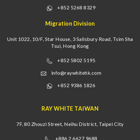
+852 5268 8329
Migration Division
Unit 1022, 10/F, Star House, 3 Salisbury Road, Tsim Sha
Tsui, Hong Kong
+852 5802 5195
info@raywhitehk.com
+852 9386 1826
RAY WHITE TAIWAN
7F, 80 Zhouzi Street, Neihu District, Taipei City
+886 2 6627 9688