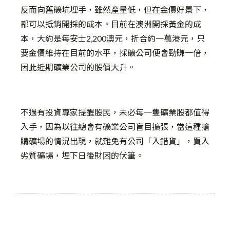
反而向舊礦坑埋手，雖然產量低，但在金價好景下，
都可以抵銷開採的成本。目前在澳洲開採黃金的成
本，大約是每安士2,200澳元，折合約一萬港元，只
要金價維持在目前的水平，採礦公司便會勁賺一倍，
因此近期礦業公司的股價大升。
不過有投資專家提醒股民，未必每一隻礦業股都值得
入手，因為以往總會有礦業公司盲目擴張，當這種搶
購礦場的情況出現，就難免有公司「入錯貨」，買入
劣質礦場，埋下日後財困的伏筆。