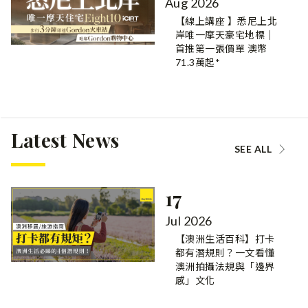
Aug 2026
【線上講座 】悉尼上北
岸唯一摩天豪宅地標｜
首推第一張價單 澳幣
71.3萬起*
Latest News
SEE ALL
17
Jul 2026
【澳洲生活百科】打卡
都有潛規則？一文看懂
澳洲拍攝法規與「邊界
感」文化