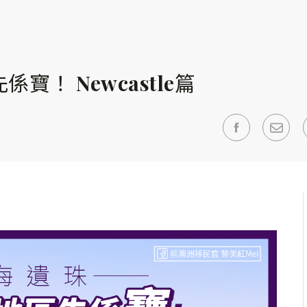
寶！ Newcastle篇