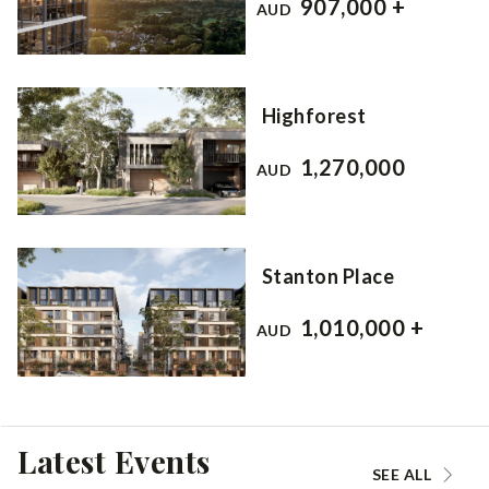
907,000 +
AUD
Highforest
1,270,000
AUD
Stanton Place
1,010,000 +
AUD
Latest Events
SEE ALL