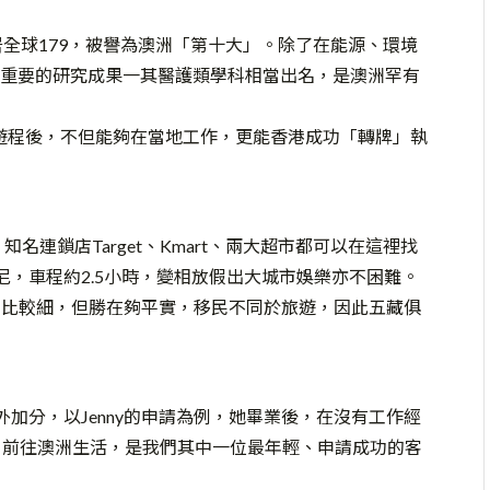
名榜高居全球179，被譽為澳洲「第十大」。除了在能源、環境
重要的研究成果一其醫護類學科相當出名，是澳洲罕有
士遊程後，不但能夠在當地工作，更能香港成功「轉牌」執
、知名連鎖店Target、Kmart、兩大超市都可以在這裡找
近悉尼，車程約2.5小時，變相放假出大城市娛樂亦不困難。
人人口也比較細，但勝在夠平實，移民不同於旅遊，因此五藏俱
額外加分，以Jenny的申請為例，她畢業後，在沒有工作經
，前往澳洲生活，是我們其中一位最年輕、申請成功的客