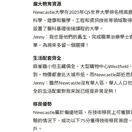
龐大教育資源
Newcastle大學在2025年QS世界大學排
科學、健康和醫學、工程和資訊技術等領域取得
設置了醫科基礎銜接課程的大學。
Jenny：我也是他們的舊生，完成職業治療學
業，為將來多留一個選擇！
生活配套齊全
麻雀雖小但五藏俱全，大型購物中心Westfield
到，物價都會比大城市低。而Newcastle鄰
Jenny：雖然Newcastle沒有華人區，華
全的生活配套對我來說已經是非常足夠！
移民優勢
Newcastle屬於偏遠地區，在技術移民上可獲
驗的情況下，成功以下75分獲得技術移民簽證
戶。