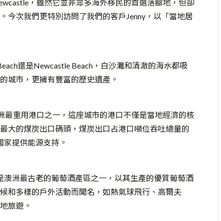
castle，雖然它並非眾多海外移民的首選落腳地，但卻
今次我們更特別訪問了我們的客戶Jenny，以「當地居
Beach還是Newcastle Beach，白沙灘和清澈的海水都吸
的城市，更擁有豐富的歷史遺產。
是澳洲最重用港口之一，這座城市的港口不僅是當地經濟的核
最大的煤炭出口碼頭，煤炭出口占港口噸位吞吐總量的
國家提供能源支持。
astle，是澳洲最古老的葡萄酒產區之一，以其生產的優質葡萄酒
候和多樣的戶外活動而聞名，如熱氣球飛行、高爾夫
地旅遊。