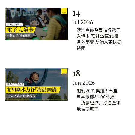
14
Jul 2026
澳洲宣佈全面推行電子
入境卡 預計12至18個
月內落實 助港人更快捷
過關
18
Jun 2026
迎戰2032奧運！布里
斯本豪擲3,100萬推
「清晨經濟」打造全球
最健康城市