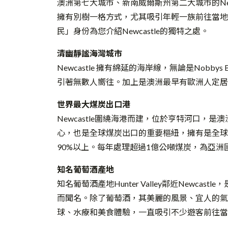
澳洲第七大城市、新南威爾斯州第二大城市的New
擁有別樹一格方式，尤其吸引年輕一族前往當地。
民」身份為您介紹Newcastle的獨特之處。
清幽靜謐海灣城市
Newcastle 擁有綿延的海岸線，無論是Nobbys 
引著無數人嚮往。加上是澳洲最早有歐洲人定居
世界最大煤炭出口港
Newcastle圍繞海港而建，位於亨特河口，
心，也是全球煤炭出口的重要樞紐，擁有是全球
90%以上。每年處理超過1億公噸煤炭，為亞洲
知名葡萄酒產地
知名葡萄酒產地Hunter Valley鄰近Newc
而聞名。除了葡萄酒，其美麗的風景、宜人的氣
球、水療和美食體驗，一直吸引不少遊客前往當