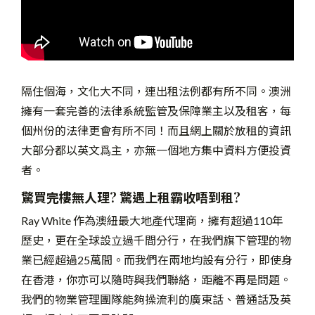
隔住個海，文化大不同，連出租法例都有所不同。澳洲
擁有一套完善的法律系統監管及保障業主以及租客，每
個州份的法律更會有所不同！而且網上關於放租的資訊
大部分都以英文爲主，亦無一個地方集中資料方便投資
者。
驚買完樓無人理? 驚遇上租霸收唔到租?
Ray White 作為澳紐最大地產代理商，擁有超過110年
歷史，更在全球設立過千間分行，在我們旗下管理的物
業已經超過25萬間。而我們在兩地均設有分行，即使身
在香港，你亦可以隨時與我們聯絡，距離不再是問題。
我們的物業管理團隊能夠操流利的廣東話、普通話及英