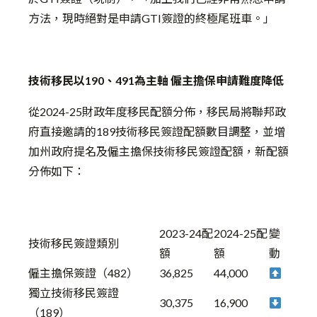
方法，現時絕對是申請GTI簽證的終極尾班車。」
技術移民以190、491為主軸 僱主擔保申請難度降低
從2024-25財政年度移民配額分佈，移民局將聯邦政
府直接邀請的189技術移民簽證配額數目調整，並增
加州政府提名及僱主擔保技術移民簽證配額，新配額
分佈如下：
2023-24配
2024-25配
變
技術移民簽證類別
額
額
動
僱主擔保簽證（482）
36,825
44,000
獨立技術移民簽證
30,375
16,900
（189）