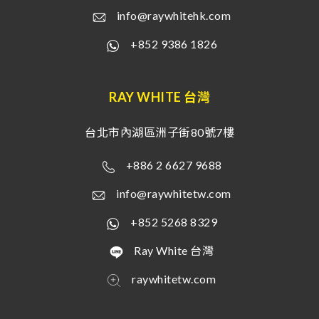
info@raywhitehk.com
+852 9386 1826
RAY WHITE 台灣
台北市內湖區洲子街80號7樓
+886 2 6627 9688
info@raywhitetw.com
+852 5268 8329
Ray White 台灣
raywhitetw.com