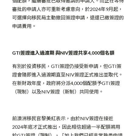
個配額，繼續審批已取得邀請的申請人。而正在等待
審批的申請人亦可重新考慮意向，於2024年9月起，
可選擇向移民局主動撤回簽證申請，退還已繳簽證的
申請費用。
GTI簽證進入過渡期 與NIV簽證共享4,000個名額
有別於投資移民，GTI簽證仍接受新申請，但GTI簽
證會隨即進入過渡期直至NIV簽證正式推出並取代。
在新財政年度，政府將分派4,000個配額予GTI簽證
（現制）以及NIV簽證（新制）共同使用。
前澳洲移民官黎美紅表示，由於NIV簽證在接近
2024年底才正式推出，因此相信超過一半配額將用
於GTI簽證（現制），「加上我們已經非常熟悉申請