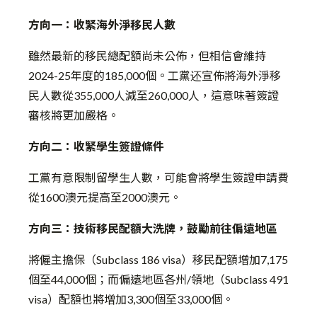
方向一：收緊海外淨移民人數
雖然最新的移民總配額尚未公佈，但相信會維持
2024-25年度的185,000個。工黨还宣佈將海外淨移
民人數從355,000人減至260,000人，這意味著簽證
審核將更加嚴格。
方向二：收緊學生簽證條件
工黨有意限制留學生人數，可能會將學生簽證申請費
從1600澳元提高至2000澳元。
方向三：技術移民配額大洗牌，鼓勵前往偏遠地區
將僱主擔保（Subclass 186 visa）移民配額增加7,175
個至44,000個；而偏遠地區各州/領地（Subclass 491
visa）配額也將增加3,300個至33,000個。