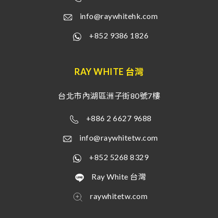
info@raywhitehk.com
+852 9386 1826
RAY WHITE 台灣
台北市內湖區洲子街80號7樓
+886 2 6627 9688
info@raywhitetw.com
+852 5268 8329
Ray White 台灣
raywhitetw.com