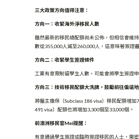
三大政策方向值得注意：
方向一：收緊海外淨移民人數
雖然最新的移民總配額尚未公佈，但相信會維持202
數從355,000人減至260,000人，這意味著簽
方向二：收緊學生簽證條件
工黨有意限制留學生人數，可能會將學生簽證申請費
方向三：技術移民配額大洗牌，鼓勵前往偏遠地
將僱主擔保（Subclass 186 visa）移民配額增加
491 visa）配額也將增加3,300個至33,000個。
前澳洲移民官Mei提醒：
有意通過學生簽證或臨時簽證移民的人士，需密