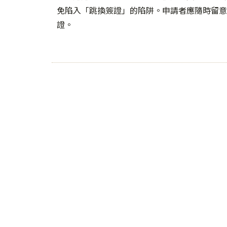
免陷入「跳換簽證」的陷阱。申請者應隨時留意
證。