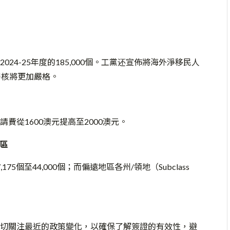
4-25年度的185,000個。工黨还宣佈將海外淨移民人
證審核將更加嚴格。
從1600澳元提高至2000澳元。
區
7,175個至44,000個；而偏遠地區各州/領地（Subclass
切關注最近的政策變化，以確保了解簽證的有效性，避