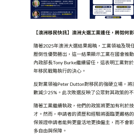
【澳洲移民快訊】
澳洲大選工黨連任，將如何影
隨著2025年澳洲大選結果揭曉，工黨領袖及現任總理A
壓倒性優勢勝出，這一結果顯示工黨在國會推動
內政部長Tony Burke繼續留任，這表明工黨
年移民戰略執行的決心。
反對黨領袖Peter Dutton對移民的強硬
數減少25%。此次敗選反映了公眾對其政策的
隨著工黨繼續執政，他們的政策將更加有利於技
才。然而，申請者的資歷和經驗將面臨更嚴格的
保簽證申請者能夠更靈活地更換僱主，而不會影
多自由與保障。