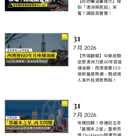
【防詐騙溫馨提示】接
到「澳洲移民局」來
電？請提高警覺！
31
7 月 2026
【市場觀察】中東局勢
促使澳洲力建60年首座
煉油廠，西澳豪擲150
億掀基建熱潮，勢成港
人海外投資新熱點！
31
7 月 2026
地標回歸！停運近五年
「墨爾本之星」重新亮
燈 Docklands物業市場