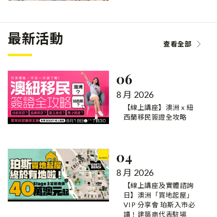
最新活動
查看全部
06
8 月 2026
【線上講座】澳洲 x 紐
西蘭移民簽證全攻略
04
8 月 2026
【線上講座及實體諮詢
日】澳洲「買地起屋」
VIP 分享會 珀斯入市必
讀！建築商代表駐場