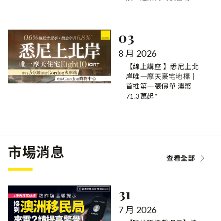
03
8 月 2026
【線上講座 】悉尼上北
岸唯一摩天豪宅地標｜
首推第一張價單 澳幣
71.3萬起*
市場消息
查看全部
31
7 月 2026