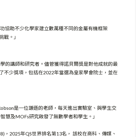
功協助不少化學家建立數萬種不同的金屬有機框架
挑戰。」
是墨爾本大學的講師和研究者。儘管獲得諾貝爾獎是對他成就的最
也獲得了不少獎項，包括在2022年當選為皇家學會院士，並在
ard Robson是一位謙遜的老師，每天進出實驗室、與學生交
智慧及MOFs研究啟發了無數學者和學生。」
 8)，2025年QS世界排名第13名， 該校在商科、傳媒、