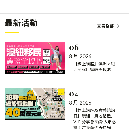
最新活動
查看全部
06
8 月 2026
【線上講座】澳洲 x 紐
西蘭移民簽證全攻略
04
8 月 2026
【線上講座及實體諮詢
日】澳洲「買地起屋」
VIP 分享會 珀斯入市必
讀！建築商代表駐場