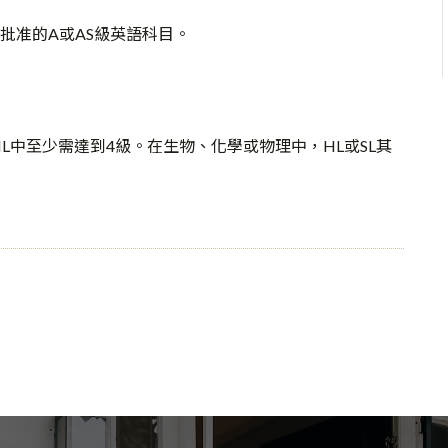
批准的A或AS級英語科目。
L中至少需達到4級。在生物、化學或物理中，HL或SL其