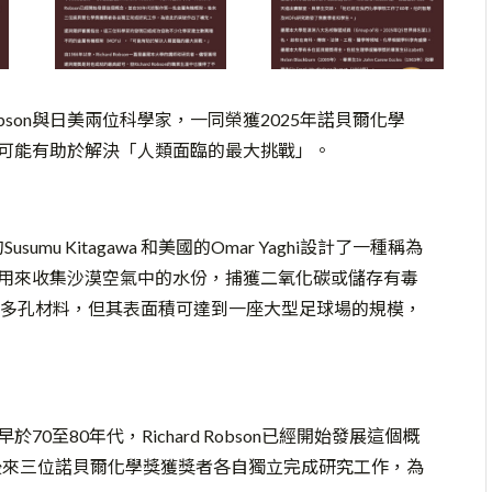
obson與日美兩位科學家，一同榮獲2025年諾貝爾化學
，可能有助於解決「人類面臨的最大挑戰」。
mu Kitagawa 和美國的Omar Yaghi設計了一種稱為
以用來收集沙漠空氣中的水份，捕獲二氧化碳或儲存有毒
多孔材料，但其表面積可達到一座大型足球場的規模，
早於70至80年代，Richard Robson已經開始發展這個概
後來三位諾貝爾化學獎獲獎者各自獨立完成研究工作，為