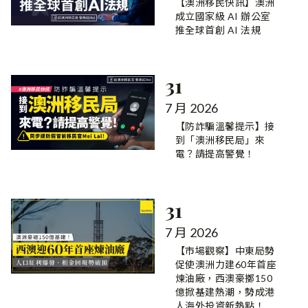
【澳洲移民快訊】澳洲
成立國家級 AI 辦公室
推全球首創 AI 法規
31
7 月 2026
【防詐騙溫馨提示】接
到「澳洲移民局」來
電？請提高警覺！
31
7 月 2026
【市場觀察】中東局勢
促使澳洲力建60年首座
煉油廠，西澳豪擲150
億掀基建熱潮，勢成港
人海外投資新熱點！