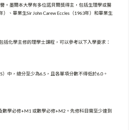
譽。墨爾本大學有多位諾貝爾獎得主，包括生理學或醫
年）、畢業生Sir John Carew Eccles（1963年）和畢業生
教，其中包括化學主修的理學士課程，可以參考以下入學要求：
TS）中，總分至少為6.5，且各單項分數不得低於6.0。
數學必修+M1 或數學必修+M2。先修科目需至少達到