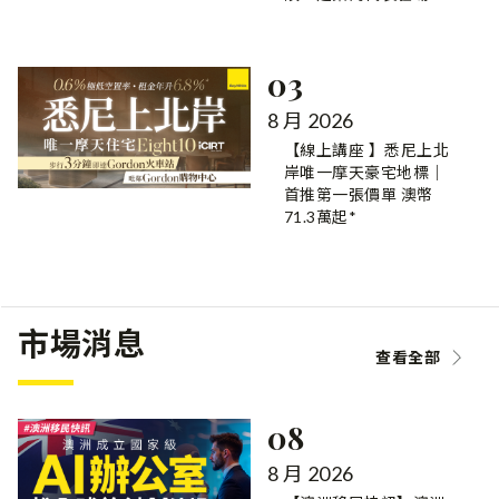
03
8 月 2026
【線上講座 】悉尼上北
岸唯一摩天豪宅地標｜
首推第一張價單 澳幣
71.3萬起*
市場消息
查看全部
08
8 月 2026