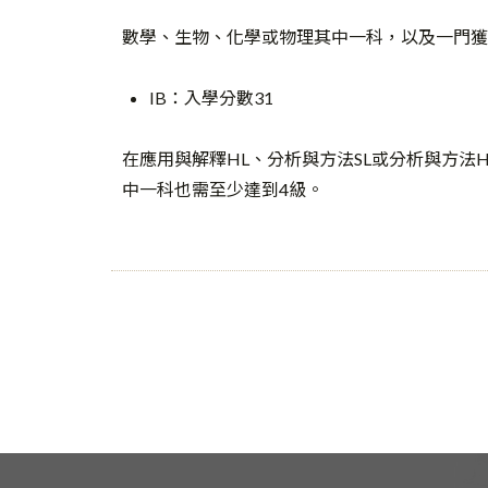
數學、生物、化學或物理其中一科，以及一門獲
IB：入學分數31
在應用與解釋HL、分析與方法SL或分析與方法H
中一科也需至少達到4級。