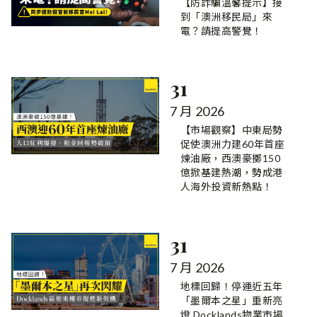
【防詐騙溫馨提示】接
到「澳洲移民局」來
電？請提高警覺！
31
7 月 2026
【市場觀察】中東局勢
促使澳洲力建60年首座
煉油廠，西澳豪擲150
億掀基建熱潮，勢成港
人海外投資新熱點！
31
7 月 2026
地標回歸！停運近五年
「墨爾本之星」重新亮
燈 Docklands物業市場