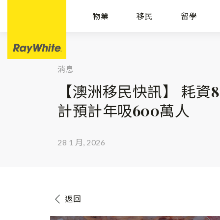
物業
移民
留學
消息
【澳洲移民快訊】 耗資
計預計年吸600萬人
28 1 月, 2026
返回