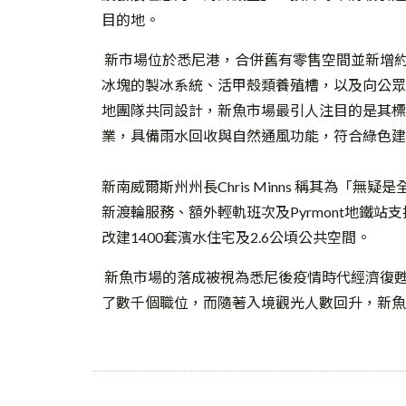
目的地。
新市場位於悉尼港，合併舊有零售空間並新增約
冰塊的製冰系統、活甲殼類養殖槽，以及向公眾
地團隊共同設計，新魚市場最引人注目的是其標
業，具備雨水回收與自然通風功能，符合綠色建
新南威爾斯州州長Chris Minns 稱其為「
新渡輪服務、額外輕軌班次及Pyrmont地鐵站
改建1400套濱水住宅及2.6公頃公共空間。
新魚市場的落成被視為悉尼後疫情時代經濟復
了數千個職位，而隨著入境觀光人數回升，新魚