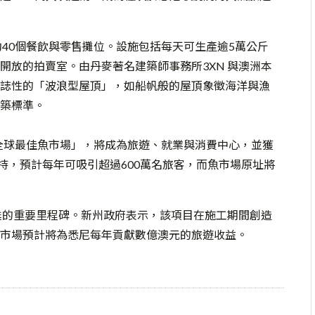
40個餐飲與零售攤位。設施包括每天可生產逾5萬公斤
開放的拍賣室。由丹麥著名建築師事務所3XN 與澳洲本
誌性的「波浪型屋頂」，如船帆般的屋頂象徵海洋與漁
築標準。
無疑是全球最佳魚市場」，將成為旅遊、就業與消費中心，並獲
支持，預計每年可吸引超過600萬名旅客，而魚市場原址將
甦的重要里程碑。新州政府表示，該項目在施工期間創造
市場預計將為悉尼每年貢獻數億澳元的旅遊收益。