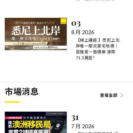
03
8 月 2026
【線上講座 】悉尼上北
岸唯一摩天豪宅地標｜
首推第一張價單 澳幣
71.3萬起*
市場消息
查看全部
31
7 月 2026