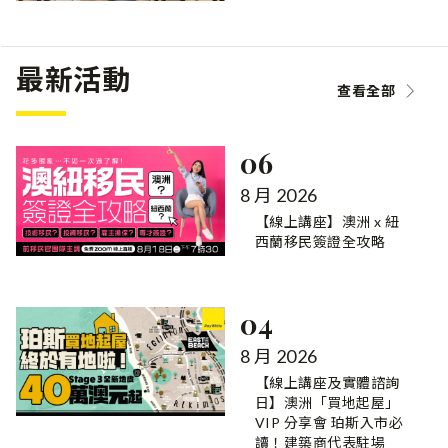
最新活動
查看全部
06
8 月 2026
【線上講座】澳洲 x 紐
西蘭移民簽證全攻略
04
8 月 2026
【線上講座及實體諮詢
日】澳洲「買地起屋」
VIP 分享會 珀斯入市必
讀！建築商代表駐場