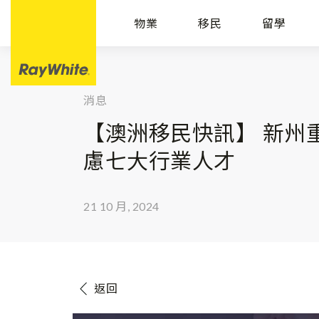
物業
移民
留學
消息
【澳洲移民快訊】 新州
慮七大行業人才
21 10 月, 2024
返回