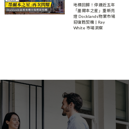
地標回歸！停運近五年
「墨爾本之星」重新亮
燈 Docklands物業市場
迎復甦契機 | Ray
White 市場洞察