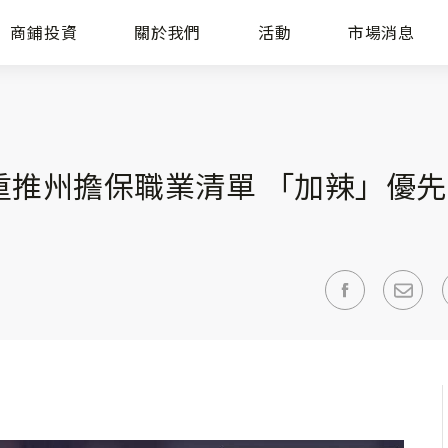
商鋪投資
關於我們
活動
市場消息
重推州擔保職業清單 「加辣」優