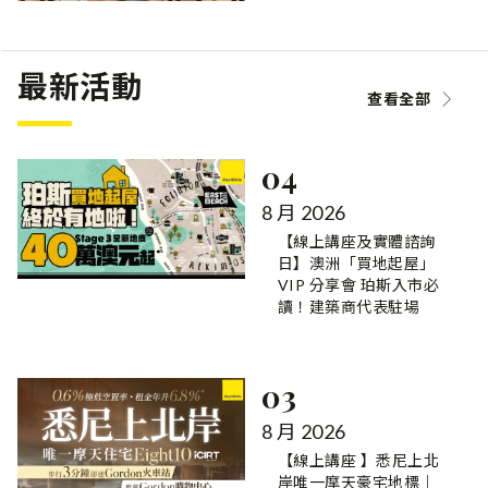
最新活動
查看全部
04
8 月 2026
【線上講座及實體諮詢
日】澳洲「買地起屋」
VIP 分享會 珀斯入市必
讀！建築商代表駐場
03
8 月 2026
【線上講座 】悉尼上北
岸唯一摩天豪宅地標｜