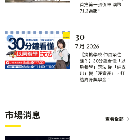
首推第一張價單 澳幣
71.3萬起*
30
7 月 2026
【搞掂學校 仲煩緊住
邊？】30分鐘看懂「以
房養學」玩法 從「純支
出」變「淨資產」，打
造終身獎學金！
市場消息
查看全部