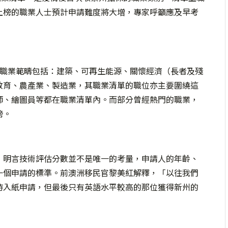
上榜的職業人士預計申請難度將大增，專家呼籲應及早考
大職業範疇包括：建築、可再生能源、關懷經濟（長者及殘
教育、農產業、製造業，其職業清單的職位亦主要圍繞這
師、繪圖員等都在職業清單內。而部分曾經熱門的職業，
榜。
」明言技術評估分數並不是唯一的考量，申請人的年齡、
一個申請的標準。前澳洲移民官黎美紅解釋，「以往我們
時入紙申請，但最後只有英語水平較高的那位獲得新州的