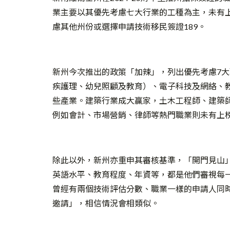
業主要以其優先考慮七大行業的工種為主，未有
慮其他州份或選擇申請技術移民簽證189。
新州今次推出的政策「加辣」，列出優先考慮7
疾護理、幼兒照顧及教育）、電子科技及網絡、
些產業。建築行業成大贏家，土木工程師、建築
例如會計、市場營銷、律師等熱門職業則未有上
除此以外，新州亦重申其審核基準，「開門見山
英語水平、教育程度、年資等，都是他們審視每
曾經有兩個技術評估分數、職業一樣的申請人同
邀請」，相信情況會相類似。