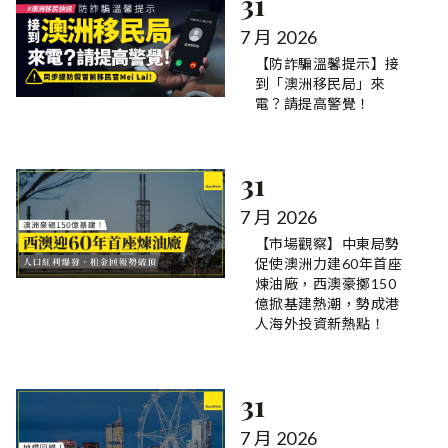
31
7 月 2026
【防詐騙溫馨提示】接
到「澳洲移民局」來
電？請提高警覺！
31
7 月 2026
【市場觀察】中東局勢
促使澳洲力建60年首座
煉油廠，西澳豪擲150
億掀基建熱潮，勢成港
人海外投資新熱點！
31
7 月 2026