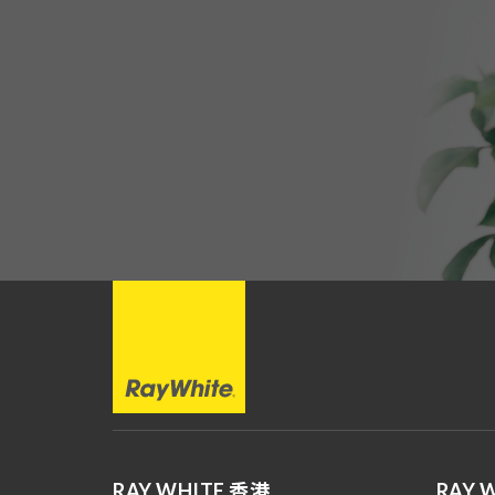
RAY WHITE 香港
RAY 