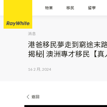
物業
移民
留學
消息
港爸移民夢走到窮途末
揭秘| 澳洲專才移民【真人
16 2 月, 2024
返回