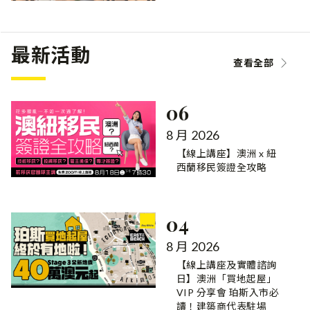
最新活動
查看全部
06
8 月 2026
【線上講座】澳洲 x 紐
西蘭移民簽證全攻略
04
8 月 2026
【線上講座及實體諮詢
日】澳洲「買地起屋」
VIP 分享會 珀斯入市必
讀！建築商代表駐場