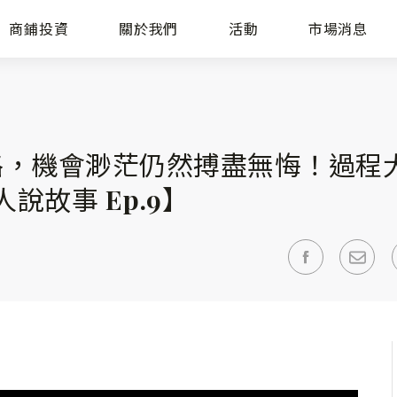
商鋪投資
關於我們
活動
市場消息
路，機會渺茫仍然搏盡無悔！過程
說故事 Ep.9】