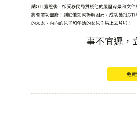
請GTI簽證後，卻受移民局質疑他的履歷背景和文件
將會前功盡廢！到底他如何拆解困局，成功獲批GT
的太太、內向的兒子和年幼的女兒？馬上去片啦！
事不宜遲，
免費