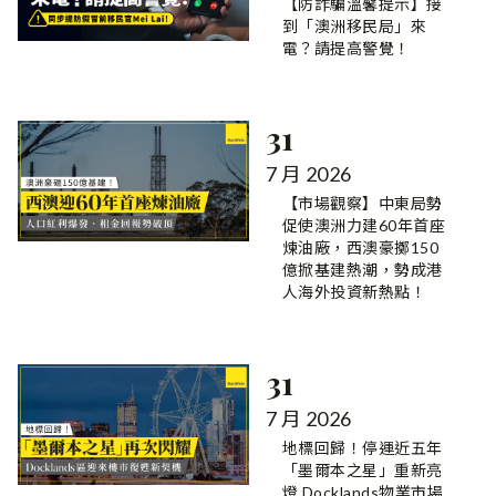
【防詐騙溫馨提示】接
到「澳洲移民局」來
電？請提高警覺！
31
7 月 2026
【市場觀察】中東局勢
促使澳洲力建60年首座
煉油廠，西澳豪擲150
億掀基建熱潮，勢成港
人海外投資新熱點！
31
7 月 2026
地標回歸！停運近五年
「墨爾本之星」重新亮
燈 Docklands物業市場