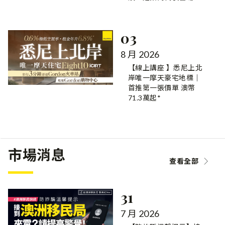
03
8 月 2026
【線上講座 】悉尼上北
岸唯一摩天豪宅地標｜
首推第一張價單 澳幣
71.3萬起*
市場消息
查看全部
31
7 月 2026