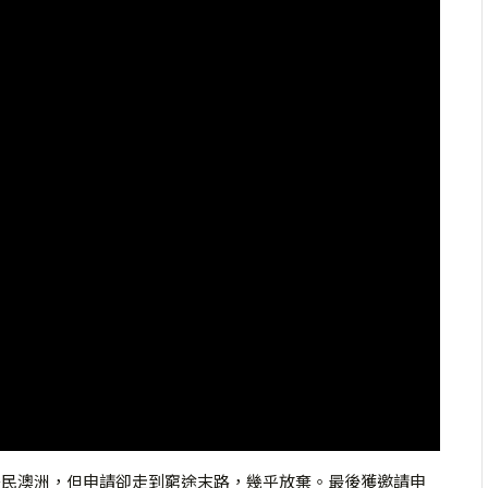
家移民澳洲，但申請卻走到窮途末路，幾乎放棄。最後獲邀請申