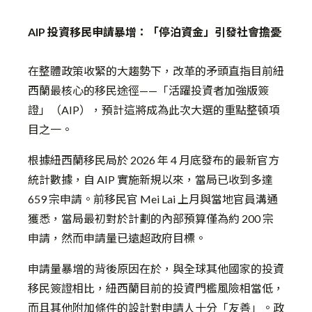
AIP 投資移民申請暴增：「停泊資金」引發社會擔憂
在整體政策收緊的大趨勢下，改革的矛頭直指目前紐
西蘭最核心的移民途徑——「活躍投資者加強版簽
證」（AIP），預計這將成為此次大選的重點整頓項
目之一。
根據紐西蘭移民局於 2026 年 4 月底發布的最新官方
統計數據，自 AIP 實施新規以來，當局已收到多達
659 宗申請。
前移民官 Mei Lai 上月與當地官員溝通
獲悉，當局最初對於計劃的內部預算僅為約 200 宗
申請，然而申請量已遠超政府目標。
申請量暴增的背後原因在於，與全球其他國家的投資
移民簽證相比，紐西蘭目前的投資門檻風險相當低，
而且其他附加條件的設計對申請人十分「友善」。政