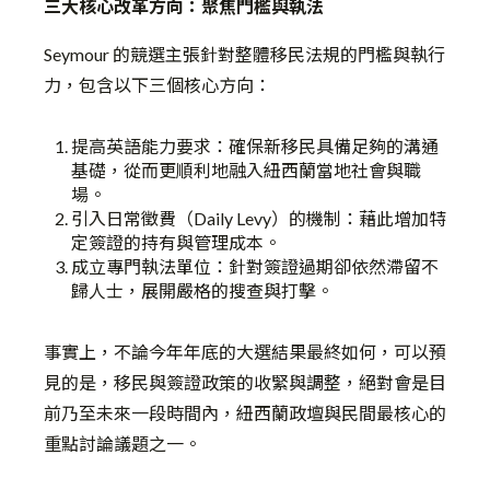
三大核心改革方向：聚焦門檻與執法
Seymour 的競選
主張
針對整體移民法規的門檻與執行
力，包含以下三個核心方向：
提高英語能力要求：確保新移民具備足夠的溝通
基礎，從而更順利地融入紐西蘭當地社會與職
場。
引入日常徵費（Daily Levy）的機制：藉此增加特
定簽證的持有與管理成本。
成立專門執法單位：針對簽證過期卻依然滯留不
歸人士，展開嚴格的搜查與打擊。
事實上，不論今年年底的大選結果最終如何，可以預
見的是，移民與簽證政策的收緊與調整，絕對會是目
前乃至未來一段時間內，紐西蘭政壇與民間最核心的
重點討論議題之一。