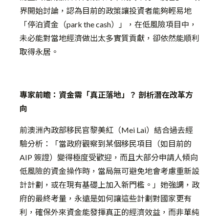
界開始
討論
，認為目前的政策讓投資者能夠輕易地
「停泊資金（park the cash）」，在低風險項目中，
未必能
對當地經濟做出太多實質貢獻，卻依然能順利
取得永居。
專家前瞻：資金需「真正落地」？ 剖析潛在改革方
向
前澳洲內政部移民官黎美紅（Mei Lai）結合過去經
驗分析：「當政府觀察到某個移民項目（如目前的
AIP 簽證）變得極度受歡迎，而且大部分申請人傾向
低風險的資金操作時，當局無可避免地會考慮重新設
計計劃，或在現有基礎上加入新門檻。」她強調，政
府的最終考量，永遠是如何讓這些計劃對國家更有
利，確保外來資金能發揮真正的經濟效益，而非單純