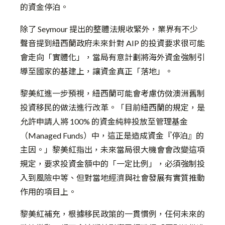
的資金停泊。
除了 Seymour 提出的整體法規收緊外，業界有不少
聲音提到紐西蘭政府未來針對 AIP 的投資要求很可能
會走向「實體化」，當局有意計劃將海外資金強制引
導至國家的基建上，讓資金真正「落地」。
黎美紅進一步預視，紐西蘭可能會考慮仿傚澳洲舊制
投資移民的做法進行改革。「目前紐西蘭的規定，是
允許申請人將 100% 的資金純粹投放至管理基金
（Managed Funds）中，這正是造成資金『停泊』的
主因。」黎美紅指出，未來當局很大機會會改變這項
規定，要求投資金額中的「一定比例」，必須強制投
入到風險中等、但對當地經濟與社會發展有實質推動
作用的項目上。
黎美紅補充，根據移民政策的一貫慣例，任何未來的