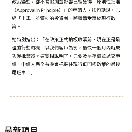
政策變動，都不會追溯並影響已經獲得「原則性批准
（Approval in Principle）」的申請人。換句話說，已
經「上車」並獲批的投資者，將繼續受惠於現行政
策。
她特別指出：「在政策正式拍板收緊前，現在正是最
佳的行動時機。以我們客戶為例，最快一個月內就成
功獲批簽證。這變相說明了，只要及早準備並遞交申
請，申請人完全有機會把握住現行低門檻政策的最後
尾班車。」
最新項目