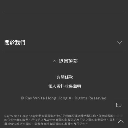
關於我們
返回頂部
有關條款
個人資料收集聲明
© Ray White Hong Kong All Rights Reserved.
Ray White Hong Kong純粹就香港以外地方的物業從事地產代理工作，並無處理位於香港
的任何物業的牌照。所介紹以及其他物業資料由我司認為可信之資料來源提供，買家不建
議過份依賴上述資料，需親自查證有關資料的準確性及可信性。
+852