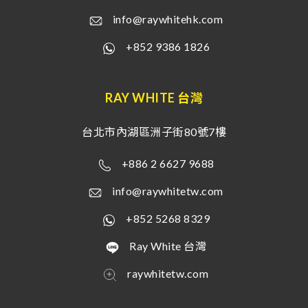
info@raywhitehk.com
+852 9386 1826
RAY WHITE 台灣
台北市內湖區洲子街80號7樓
+886 2 6627 9688
info@raywhitetw.com
+852 5268 8329
Ray White 台灣
raywhitetw.com