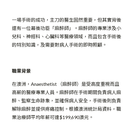
一場手術的成功，主刀的醫生固然重要，但其實背後
還有一位幕後功臣「麻醉師」。麻醉師的專業涉及小
兒科、神經科、心臟科等醫療領域，而且包含手術後
的特別知識，及需要對病人手術的即時照顧。
職業背景
在澳洲，Anaesthetist （麻醉師）是受高度重視而且
高薪的醫療專業人員。麻醉師在手術期間負責病人麻
醉、監察生命跡象，並確保病人安全，手術後則負責
解除麻醉並提供疼痛控制。根據澳洲統計局資料，職
業治療師平均年薪可達$199,690澳元。