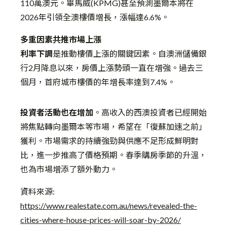
110萬澳元。畢馬威(KPMG)甚至預測墨爾本將在
2026年引領全澳樓價增長，漲幅達6.6%。
多重因素共推市場上漲
利率下調
是推動樓價上漲的關鍵因素。自澳洲儲備銀
行2月降息以來，房價上漲勢頭一直在增強。過去三
個月，首府城市樓價的年增長率達到7.4%。
投資者活動也在增加
。高收入的西澳投資者已經開始
將焦點轉向墨爾本等市場，希望在「復蘇加速之前」
獲利。市場需求的持續強勁與供應不足形成鮮明對
比，進一步推高了價格預期。春季購房季節的升溫，
也為市場增添了額外動力。
資料來源:
https://www.realestate.com.au/news/revealed-the-
cities-where-house-prices-will-soar-by-2026/