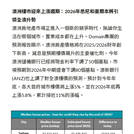
澳洲樓市迎來上漲週期：2026年悉尼和墨爾本將引
領全澳升勢
澳洲房地產市場正進入一個新的競爭時代，無論你生
活在哪個城市，置業成本都在上升。Domain集團的
預測報告顯示，澳洲房產價格將在2025/2026財年創
下新高。 減息是預期樓價飆升的主要催化劑，今年
澳洲儲備銀行已經將現金利率下調了50個基點，市
場預期到2026年中期還會下調80個基點。澳新銀行
(ANZ)也上調了對全澳樓價的預測，預計到今年年
底，各大首府城市樓價將上漲5%，並在2026年底再
上漲5.8%，累計接近11%的漲幅。