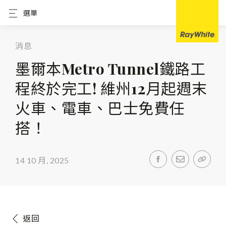
選單
消息
墨爾本Metro Tunnel鐵路工
程終於完工! 維州12月起週末
火車、電車、巴士免費任
搭！
14 10 月, 2025
返回