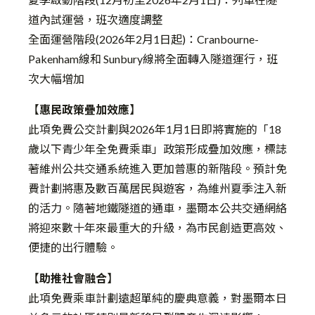
道內試運營，班次適度調整
全面運營階段(2026年2月1日起)：Cranbourne-
Pakenham線和 Sunbury線將全面轉入隧道運行，班
次大幅增加
【
惠民政策疊加效應
】
此項免費公交計劃與2026年1月1日即將實施的「18
歲以下青少年全免費乘車」政策形成疊加效應，標誌
著維州公共交通系統進入更加普惠的新階段。預計免
費計劃將惠及數百萬居民與遊客，為維州夏季注入新
的活力。隨著地鐵隧道的通車，墨爾本公共交通網絡
將迎來數十年來最重大的升級，為市民創造更高效、
便捷的出行體驗。
【
助推社會融合
】
此項免費乘車計劃遠超單純的慶典意義，對墨爾本日