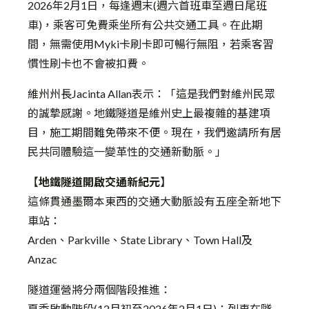
2026年2月1日，每逢週末(週六首班車至週日尾班
車)，乘客可免費乘坐所有公共交通工具。在此期
間，無需使用Myki卡刷卡即可暢行無阻，若乘客習
慣性刷卡也不會被扣費。
維州州長Jacinta Allan表示：「這是我們對維州民眾
的誠摯感謝。地鐵隧道是維州史上最複雜的基建項
目，施工期間難免帶來不便。現在，我們邀請所有居
民共同體驗這一變革性的交通新動脈。」
【
地鐵隧道開啟交通新紀元
】
這條貫通墨爾本東西的交通大動脈設有五座全新地下
車站：
Arden、Parkville、State Library、Town Hall及
Anzac
隧道運營將分兩個階段推進：
夏季啟動階段(12月初至2026年2月1日)：列車在隧