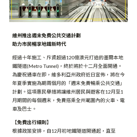
維州推出週末免費公共交通計劃
助力市民暢享地鐵新時代
經過十年施工、斥資超過120億澳元打造的墨爾本地
鐵隧道(Metro Tunnel)，終於將於十二月全面開通。
為慶祝通車在即，維多利亞州政府近日宣佈，將在今
年夏季實施為期兩個月的「週末免費暢乘公共交通」
計劃。這項惠民舉措將讓維州居民與遊客在12月至1
月期間的每個週末，免費搭乘全州範圍內的火車、電
車及巴士。
【
免費出行細則
】
根據政策安排，自12月初地鐵隧道開通起，直至