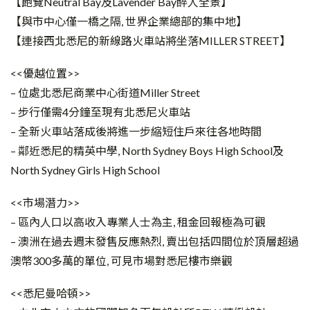
【飽覽Neutral Bay及Lavender Bay醉人全景】
【與市中心僅一橋之隔, 世界企業總部的集中地】
【連接西北悉尼的新線路火車站將坐落MILLER STREET】
<<優越位置>>
– 位處北悉尼商業中心街道Miller Street
– 步行僅需4分鐘至現有北悉尼火車站
– 全新火車站落成後將進一步縮短住戶來往各地時間
– 鄰近悉尼的精英中學, North Sydney Boys High School及
North Sydney Girls High School
<<市場潛力>>
– 區內人口以高收入專業人士為主, 租金回報極為可觀
– 澳洲在過去週末發售反應熱烈, 賣出包括四間位於頂層超過
澳幣300多萬的單位, 可見市場對悉尼樓市樂觀
<<悉尼曼哈頓>>