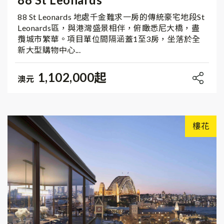
88 St Leonards 地處千金難求一房的傳統豪宅地段St
Leonards區，與港灣盛景相伴，俯瞰悉尼大橋，盡
攬城市繁華。項目單位間隔涵蓋1至3房，坐落於全
新大型購物中心...
1,102,000起
澳元
樓花