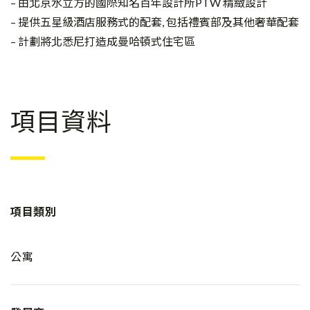
– 由北京水立方的國際知名百年設計所PTW 精緻設計
– 提供五星級酒店服務式的配套, 包括禮賓部及其他奢華配套
– 計劃將北悉尼打造成曼哈頓式住宅區
項目資料
項目類別
公寓