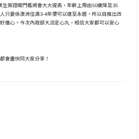
畢業生簽證嘅門檻將會大大提高，年齡上限由50歲降至35
人只要係澳洲住滿3-4年便可以達至永居。所以自推出改
好擔心。今次內政部大派定心丸，相信大家都可以安心
都會盡快同大家分享！