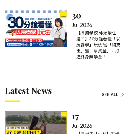
30
Jul 2026
【搞掂學校 仲煩緊住
邊？】30分鐘看懂「以
房養學」玩法 從「純支
出」變「淨資產」，打
造終身獎學金！
Latest News
SEE ALL
17
Jul 2026
【澳洲生活百科】打卡