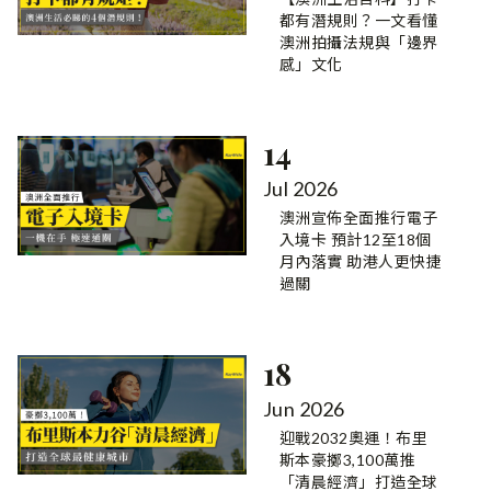
都有潛規則？一文看懂
澳洲拍攝法規與「邊界
感」文化
14
Jul 2026
澳洲宣佈全面推行電子
入境卡 預計12至18個
月內落實 助港人更快捷
過關
18
Jun 2026
迎戰2032奧運！布里
斯本豪擲3,100萬推
「清晨經濟」打造全球