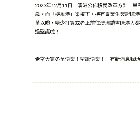
2023年12月11日，澳洲公佈移民改革方針，
歲。而「避風港」渠道下，持有畢業生簽證嘅港
革以嚟，唔少打算或者正前往澳洲讀書嘅港人都
過聖誕啦！
希望大家冬至快樂！聖誕快樂！一有新消息我哋