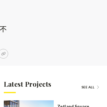
革不
Latest Projects
SEE ALL
Zetland Square