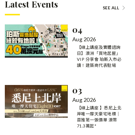
Latest Events
SEE ALL
04
Aug 2026
【線上講座及實體諮詢
日】澳洲「買地起屋」
VIP 分享會 珀斯入市必
讀！建築商代表駐場
03
Aug 2026
【線上講座 】悉尼上北
岸唯一摩天豪宅地標｜
首推第一張價單 澳幣
71.3萬起*