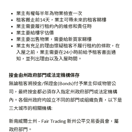
業主有權每半年為物業檢查⼀次
租客搬⾛前14天，業主可帶未來的租客睇樓
業主需要履⾏租約內的維修和責任時
業主要給樓宇估價
業主要出售物業，需要給新買家睇樓
業主有充⾜的理由懷疑租客不履⾏租約的條款，在
入屋之前，業主需要在24⼩時前給予租客書⾯通
知，並列出理由以及入屋時間。
按金由州政府部門或法定機構保存
無論租客將按金/保證金(Bonds)付予業主仰或物管公
司，最終按金都必須存入指定州政府部門或法定機構
內。各個州政府均設立不同的部門或組織負責，以下是
三大城市的相關機構:
新南威爾士州 – Fair Trading 新州公平交易委員會，屬
政府部門。