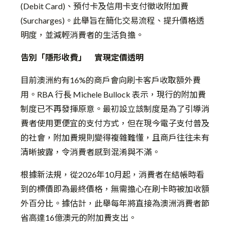
(Debit Card)、預付卡及信用卡支付徵收附加費
(Surcharges)。此舉旨在簡化交易流程、提升價格透
明度，並減輕消費者的生活負擔。
告別「隱形收費」 實現定價透明
目前澳洲約有16%的商戶會向刷卡客戶收取額外費
用。RBA 行長 Michele Bullock 表示，現行的附加費
制度已不再發揮原意。最初設立該制度是為了引導消
費者使用更便宜的支付方式，但在現今電子支付普及
的社會，附加費規則變得複雜難懂，且商戶往往未有
清晰披露，令消費者感到混淆與不滿。
根據新法規，從2026年10月起，消費者在結帳時看
到的標價即為最終價格，無需擔心在刷卡時被加收額
外百分比。據估計，此舉每年將直接為澳洲消費者節
省高達16億澳元的附加費支出。