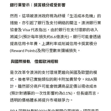
銀行業警示：獎賞積分或受影響
然而，這項被澳洲政府視為紓緩「生活成本危機」的
措施，亦引起了銀行及支付網絡的關注。澳洲銀行業
協會及 Visa 代表指出，由於銀行在支付環節的收入
將減少(預計每年損失約6.6億澳元)，銀行可能會透過
提高信用卡年費、上調利率或削減信用卡獎賞積分
(Reward Points)及飛行里數來彌補損失。
與國際接軌 借鑑歐洲經驗
是次改革令澳洲的支付環境更趨向英國及歐盟的模
式，後者早已實施類似的刷卡附加費禁令。RBA預
計，雖然部分商戶可能會微調商品定價以吸收成本
(預計對通脹的一次性影響約為0.1%)，但長遠而言，
透明的價格體系將提升市場競爭力。
RBA 同時計劃於2026年中展開公眾諮詢，研究是否